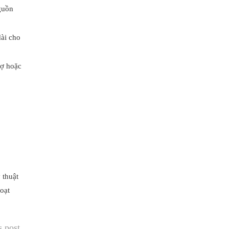
guồn
dài cho
rợ hoặc
 thuật
oạt
s post