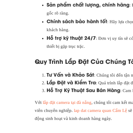
Sản phẩm chất lượng, chính hãng
:
gốc rõ ràng.
Chính sách bảo hành tốt
: Hãy lựa chọ
khách hàng.
Hỗ trợ kỹ thuật 24/7
: Đơn vị uy tín sẽ 
thiết bị gặp trục trặc.
Quy Trình Lắp Đặt Của Chúng T
Tư Vấn và Khảo Sát
: Chúng tôi đến tận n
Lắp Đặt và Kiểm Tra
: Quá trình lắp đặt
Hỗ Trợ Kỹ Thuật Sau Bán Hàng
: Cam k
Với
lắp đặt camera tại đà nẵng
, chúng tôi cam kết ma
viên chuyên nghiệp.
lap dat camera quan Cẩm Lệ
sẽ 
động sinh hoạt và kinh doanh hàng ngày.