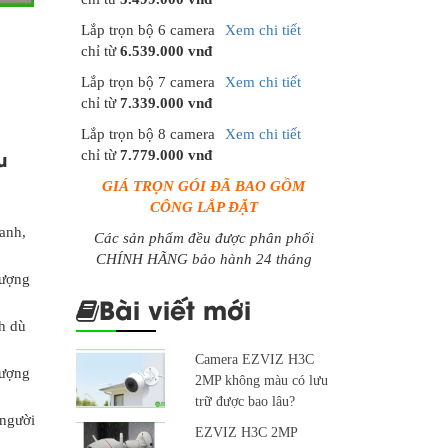
Lắp trọn bộ 6 camera
Xem chi tiết
chỉ từ
6.539.000 vnđ
Lắp trọn bộ 7 camera
Xem chi tiết
chỉ từ
7.339.000 vnđ
Lắp trọn bộ 8 camera
Xem chi tiết
u
chỉ từ
7.779.000 vnđ
GIÁ TRỌN GÓI ĐÃ BAO GỒM
CÔNG LẮP ĐẶT
anh,
Các sản phẩm đều được phân phối
CHÍNH HÃNG bảo hành 24 tháng
tượng
Bài viết mới
nh dù
Camera EZVIZ H3C
tượng
2MP không màu có lưu
trữ được bao lâu?
 người
EZVIZ H3C 2MP