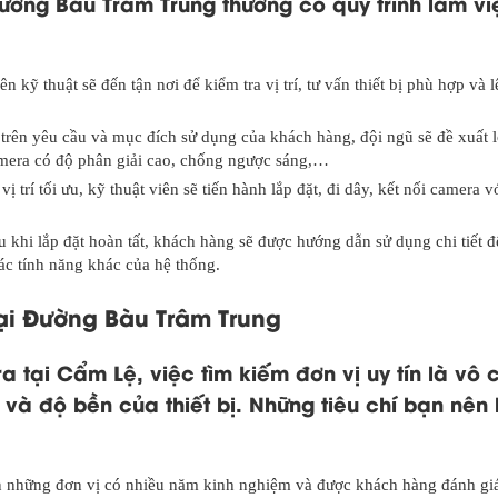
Đường Bàu Trâm Trung thường có quy trình làm vi
ên kỹ thuật sẽ đến tận nơi để kiểm tra vị trí, tư vấn thiết bị phù hợp và l
 trên yêu cầu và mục đích sử dụng của khách hàng, đội ngũ sẽ đề xuất l
mera có độ phân giải cao, chống ngược sáng,…
ị trí tối ưu, kỹ thuật viên sẽ tiến hành lắp đặt, đi dây, kết nối camera v
au khi lắp đặt hoàn tất, khách hàng sẽ được hướng dẫn sử dụng chi tiết đ
các tính năng khác của hệ thống.
ại Đường Bàu Trâm Trung
a tại Cẩm Lệ, việc tìm kiếm đơn vị uy tín là vô 
à độ bền của thiết bị. Những tiêu chí bạn nên 
n những đơn vị có nhiều năm kinh nghiệm và được khách hàng đánh giá