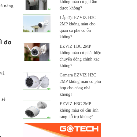
không màu có ghi âm
và nâng
được không?
Lắp đặt EZVIZ H3C
2MP không màu cho
quán cà phê có ổn
không?
i đa
EZVIZ H3C 2MP
không màu có phát hiện
chuyển động chính xác
không?
 và
Camera EZVIZ H3C
2MP không màu có phù
hợp cho cổng nhà
không?
 sẽ
EZVIZ H3C 2MP
không màu có cần ánh
sáng hỗ trợ không?