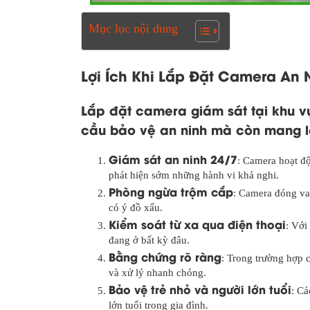
Mục lục nội dung
Lợi Ích Khi Lắp Đặt Camera An 
Lắp đặt camera giám sát tại khu 
cầu bảo vệ an ninh mà còn mang lại 
Giám sát an ninh 24/7
: Camera hoạt đ
phát hiện sớm những hành vi khả nghi.
Phòng ngừa trộm cắp
: Camera đóng va
có ý đồ xấu.
Kiểm soát từ xa qua điện thoại
: Với
đang ở bất kỳ đâu.
Bằng chứng rõ ràng
: Trong trường hợp 
và xử lý nhanh chóng.
Bảo vệ trẻ nhỏ và người lớn tuổi
: Cá
lớn tuổi trong gia đình.