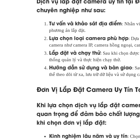
Dịch vụ lắp đặt camera uy tín tại 
chuyên nghiệp như sau:
Tư vấn và khảo sát địa điểm
: Nhân vi
phương án lắp đặt.
Lựa chọn loại camera phù hợp
: Dựa
camera như camera IP, camera hồng ngoại, ca
Lắp đặt và chạy thử
: Sau khi chọn được v
thống quản lý và thực hiện chạy thử.
Hướng dẫn sử dụng và bàn giao
: S
thể theo dõi từ xa, lưu trữ dữ liệu và sử dụng 
Đơn Vị Lắp Đặt Camera Uy Tín T
Khi lựa chọn dịch vụ lắp đặt camer
quan trọng để đảm bảo chất lượng v
khi chọn đơn vị lắp đặt:
Kinh nghiệm lâu năm và uy tín
: Chọ