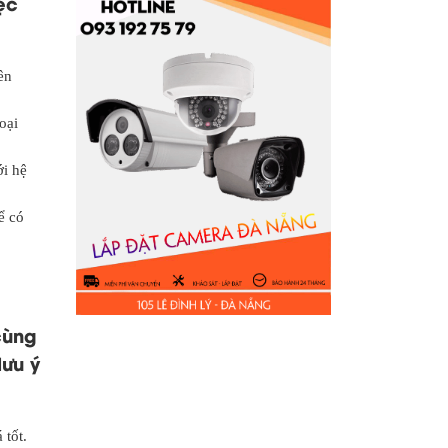
ệc
ên
oại
ới hệ
ể có
cùng
lưu ý
 tốt.