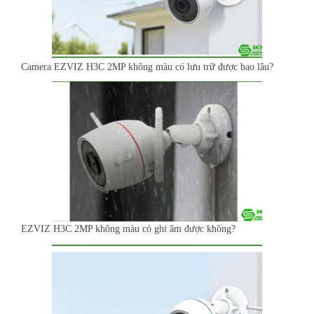
Camera EZVIZ H3C 2MP không màu có lưu trữ được bao lâu?
EZVIZ H3C 2MP không màu có ghi âm được không?