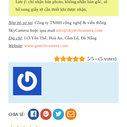
Lưu ý: chỉ nhận bản photo, không nhận bản gốc, sẽ
bổ sung giấy tờ cần thiết khi được nhận.
Nộp hồ sơ tại
: Công ty TNHH công nghệ & viễn thông
SkyCamera hoặc qua mail
info@skytechcamera.com
Địa chỉ
: 113 Yên Thế, Hoà An, Cẩm Lệ, Đà Nẵng
Website
:
www.gotechcamera.com
5/5 - (5 votes)
CHIA SẺ: