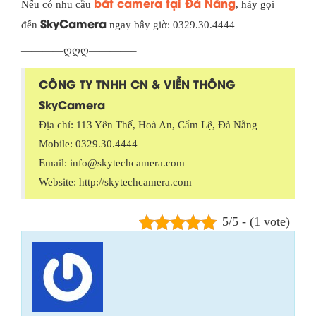
bắt camera tại Đà Nẵng
Nếu có nhu cầu
, hãy gọi
SkyCamera
đến
ngay bây giờ: 0329.30.4444
————ღღღ————–
CÔNG TY TNHH CN & VIỄN THÔNG
SkyCamera
Địa chỉ: 113 Yên Thế, Hoà An, Cẩm Lệ, Đà Nẵng
Mobile: 0329.30.4444
Email: info@skytechcamera.com
Website: http://skytechcamera.com
5/5 - (1 vote)