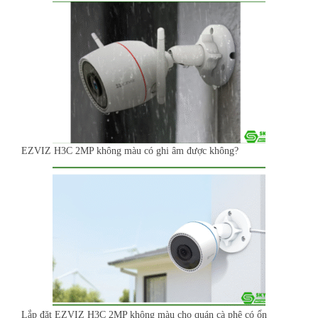
EZVIZ H3C 2MP không màu có ghi âm được không?
Lắp đặt EZVIZ H3C 2MP không màu cho quán cà phê có ổn