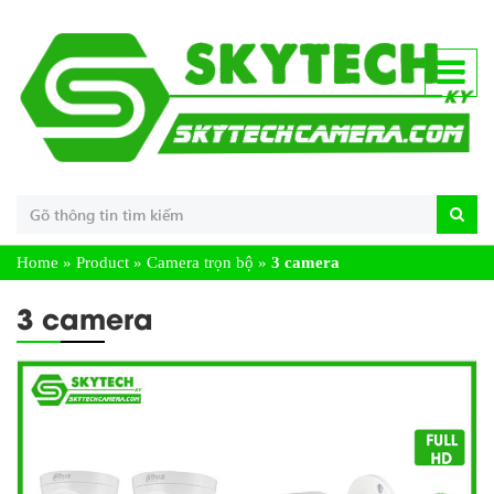
Home
»
Product
»
Camera trọn bộ
»
3 camera
3 camera