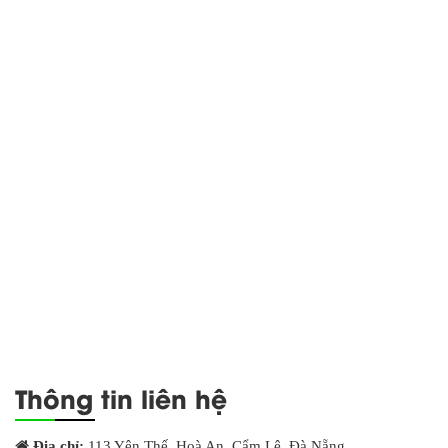
Thông tin liên hệ
Địa chỉ:
113 Yên Thế, Hoà An, Cẩm Lệ, Đà Nẵng