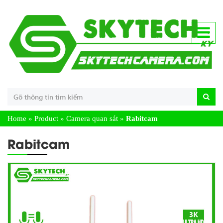
Home
»
Product
»
Camera quan sát
»
Rabitcam
Rabitcam