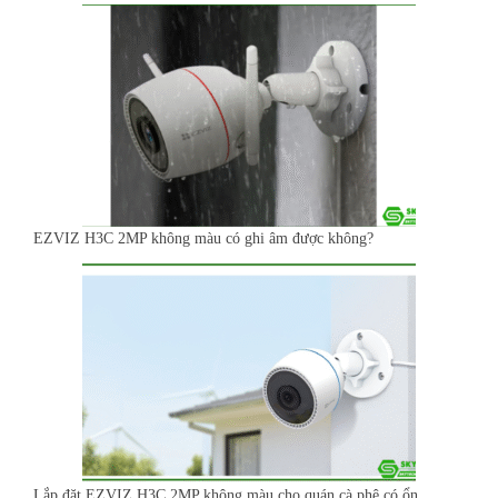
EZVIZ H3C 2MP không màu có ghi âm được không?
Lắp đặt EZVIZ H3C 2MP không màu cho quán cà phê có ổn