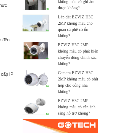
không màu có ghi âm
thực
được không?
Lắp đặt EZVIZ H3C
2MP không màu cho
quán cà phê có ổn
không?
n đến
EZVIZ H3C 2MP
không màu có phát hiện
chuyển động chính xác
không?
Camera EZVIZ H3C
 cấp IP
2MP không màu có phù
hợp cho cổng nhà
không?
EZVIZ H3C 2MP
không màu có cần ánh
sáng hỗ trợ không?