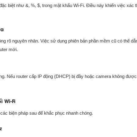
đặc biệt như &, %, $, trong mật khẩu Wi-Fi. Điều này khiến việc xác 
ra
 không rõ nguyên nhân. Việc sử dụng phiên bản phần mềm cũ có thể dẫ
uter mới.
mạng. Nếu router cấp IP động (DHCP) bị đầy hoặc camera không được
i Wi-Fi
g các biện pháp sau để khắc phục nhanh chóng.
z