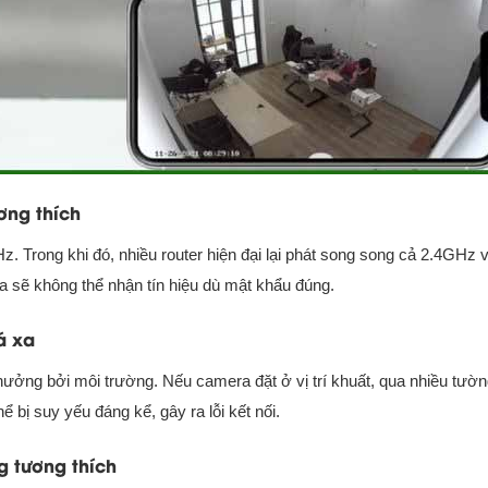
ơng thích
 Trong khi đó, nhiều router hiện đại lại phát song song cả 2.4GHz 
 sẽ không thể nhận tín hiệu dù mật khẩu đúng.
á xa
 hưởng bởi môi trường. Nếu camera đặt ở vị trí khuất, qua nhiều tườ
hể bị suy yếu đáng kể, gây ra lỗi kết nối.
g tương thích