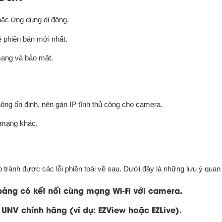
ặc ứng dụng di động.
ề phiên bản mới nhất.
 mạng và bảo mật.
ng ổn định, nên gán IP tĩnh thủ công cho camera.
ị mạng khác.
 tránh được các lỗi phiền toái về sau. Dưới đây là những lưu ý quan 
bảng có kết nối cùng mạng Wi-Fi với camera.
UNV chính hãng (ví dụ: EZView hoặc EZLive).