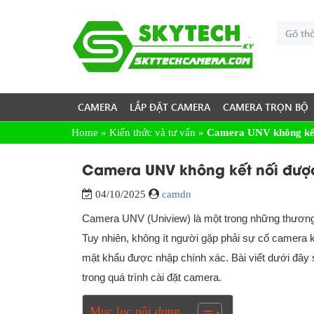
CAMERA
LẮP ĐẶT CAMERA
CAMERA TRỌN BỘ
Home
»
Kiến thức và tư vấn
»
Camera UNV không kết 
Camera UNV không kết nối được
04/10/2025
camdn
Camera UNV (Uniview) là một trong những thương 
Tuy nhiên, không ít người gặp phải sự cố camera k
mật khẩu được nhập chính xác. Bài viết dưới đây s
trong quá trình cài đặt camera.
Mục lục nội dung