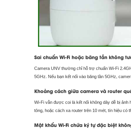
Sai chuẩn Wi-Fi hoặc băng tần không tư
Camera UNV thường chỉ hỗ trợ chuẩn Wi-Fi 2.4GHz.
5GHz. Nếu bạn kết nối vào băng tần 5GHz, camera
Khoảng cách giữa camera và router qu
Wi-Fi vẫn được coi là kết nối không dây dễ bị ảnh
tông, hoặc cách xa router trên 10 mét, tín hiệu có t
Mật khẩu Wi-Fi chứa ký tự đặc biệt khôn