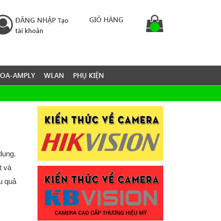
GIỎ HÀNG
ĐĂNG NHẬP
Tạo
tài khoản
LOA-AMPLY
WLAN
PHỤ KIỆN
dụng.
t và
u quả