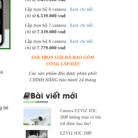
Lắp trọn bộ 6 camera
Xem chi tiết
chỉ từ
6.539.000 vnđ
Lắp trọn bộ 7 camera
Xem chi tiết
chỉ từ
7.339.000 vnđ
Lắp trọn bộ 8 camera
Xem chi tiết
chỉ từ
7.779.000 vnđ
GIÁ TRỌN GÓI ĐÃ BAO GỒM
CÔNG LẮP ĐẶT
và
Các sản phẩm đều được phân phối
CHÍNH HÃNG bảo hành 24 tháng
Bài viết mới
ng bê
Camera EZVIZ H3C
2MP không màu có lưu
trữ được bao lâu?
EZVIZ H3C 2MP