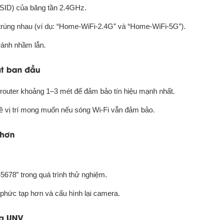
(SSID) của băng tần 2.4GHz.
 trùng nhau (ví dụ: “Home-WiFi-2.4G” và “Home-WiFi-5G”).
ránh nhầm lẫn.
ặt ban đầu
 router khoảng 1–3 mét để đảm bảo tín hiệu mạnh nhất.
về vị trí mong muốn nếu sóng Wi-Fi vẫn đảm bảo.
 hơn
5678” trong quá trình thử nghiệm.
u phức tạp hơn và cấu hình lại camera.
ra UNV