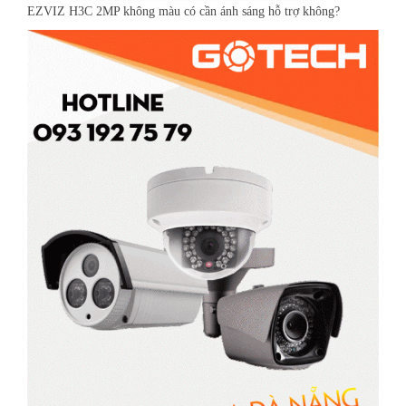
EZVIZ H3C 2MP không màu có cần ánh sáng hỗ trợ không?