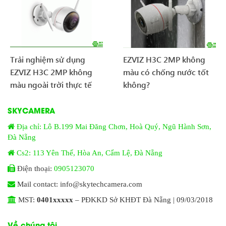
Trải nghiệm sử dụng
EZVIZ H3C 2MP không
EZVIZ H3C 2MP không
màu có chống nước tốt
màu ngoài trời thực tế
không?
SKYCAMERA
Địa chỉ: Lô B.199 Mai Đăng Chơn, Hoà Quý, Ngũ Hành Sơn,
Đà Nẵng
Cs2: 113 Yên Thế, Hòa An, Cẩm Lệ, Đà Nẵng
Điện thoại:
0905123070
Mail contact: info@skytechcamera.com
MST:
0401xxxxx
– PĐKKD Sở KHĐT Đà Nẵng | 09/03/2018
Về chúng tôi