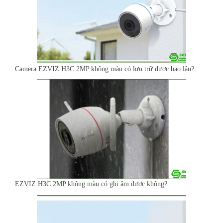
Camera EZVIZ H3C 2MP không màu có lưu trữ được bao lâu?
EZVIZ H3C 2MP không màu có ghi âm được không?