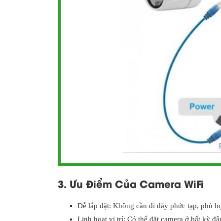
3. Ưu Điểm Của Camera WiFi
Dễ lắp đặt: Không cần đi dây phức tạp, phù h
Linh hoạt vị trí: Có thể đặt camera ở bất kỳ đ