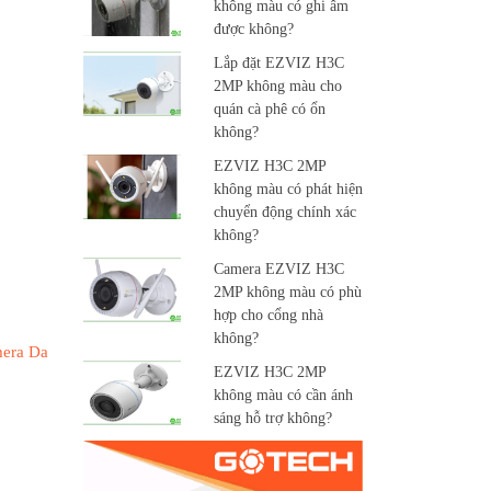
không màu có ghi âm
được không?
Lắp đặt EZVIZ H3C
2MP không màu cho
quán cà phê có ổn
không?
EZVIZ H3C 2MP
không màu có phát hiện
chuyển động chính xác
không?
Camera EZVIZ H3C
2MP không màu có phù
hợp cho cổng nhà
không?
era Da
EZVIZ H3C 2MP
không màu có cần ánh
sáng hỗ trợ không?