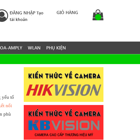
GIỎ HÀNG
ĐĂNG NHẬP
Tạo
tài khoản
LOA-AMPLY
WLAN
PHỤ KIỆN
 yếu tố
ết nối
ọn phù