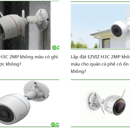
 H3C 2MP không màu có ghi
Lắp đặt EZVIZ H3C 2MP kh
ợc không?
màu cho quán cà phê có ổn
không?