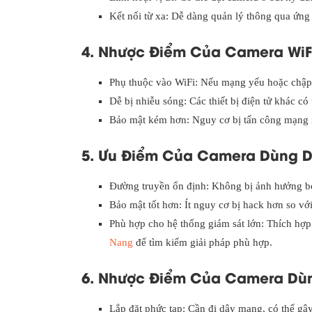
Kết nối từ xa: Dễ dàng quản lý thông qua ứng 
4. Nhược Điểm Của Camera WiF
Phụ thuộc vào WiFi: Nếu mạng yếu hoặc chập 
Dễ bị nhiễu sóng: Các thiết bị điện tử khác có
Bảo mật kém hơn: Nguy cơ bị tấn công mạng n
5. Ưu Điểm Của Camera Dùng 
Đường truyền ổn định: Không bị ảnh hưởng bở
Bảo mật tốt hơn: Ít nguy cơ bị hack hơn so vớ
Phù hợp cho hệ thống giám sát lớn: Thích hợp
Nang
để tìm kiếm giải pháp phù hợp.
6. Nhược Điểm Của Camera Dù
Lắp đặt phức tạp: Cần đi dây mạng, có thể g