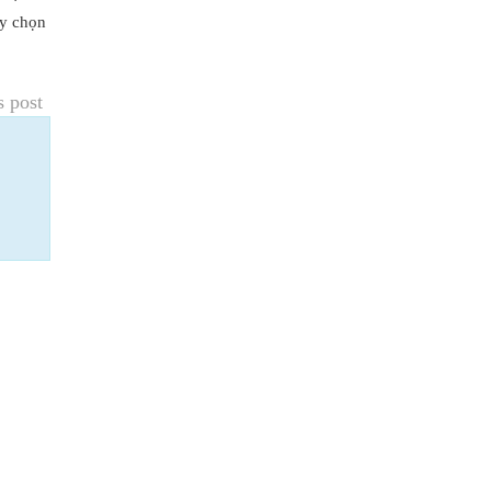
ãy chọn
s post