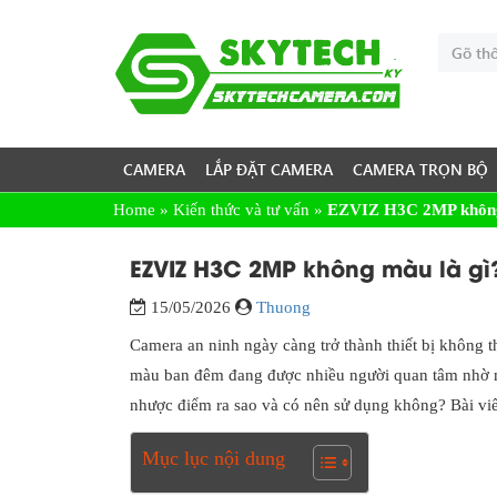
CAMERA
LẮP ĐẶT CAMERA
CAMERA TRỌN BỘ
Home
»
Kiến thức và tư vấn
»
EZVIZ H3C 2MP không 
EZVIZ H3C 2MP không màu là gì
15/05/2026
Thuong
Camera an ninh ngày càng trở thành thiết bị không 
màu ban đêm đang được nhiều người quan tâm nhờ mứ
nhược điểm ra sao và có nên sử dụng không? Bài viế
Mục lục nội dung