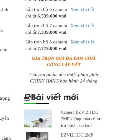
Lắp trọn bộ 6 camera
Xem chi tiết
h ảnh
chỉ từ
6.539.000 vnđ
Lắp trọn bộ 7 camera
Xem chi tiết
ng.
chỉ từ
7.339.000 vnđ
Lắp trọn bộ 8 camera
Xem chi tiết
chỉ từ
7.779.000 vnđ
 xem
GIÁ TRỌN GÓI ĐÃ BAO GỒM
CÔNG LẮP ĐẶT
Các sản phẩm đều được phân phối
CHÍNH HÃNG bảo hành 24 tháng
Bài viết mới
trọng
Camera EZVIZ H3C
huyển
2MP không màu có lưu
trữ được bao lâu?
EZVIZ H3C 2MP
, cảnh