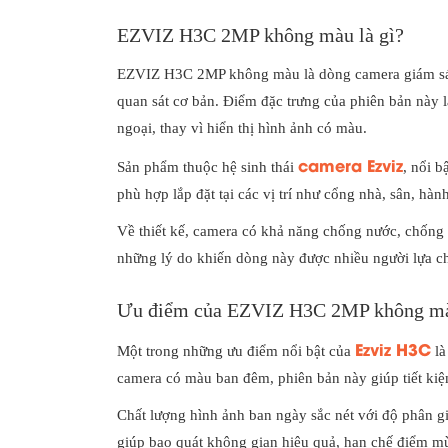
EZVIZ H3C 2MP không màu là gì?
EZVIZ H3C 2MP không màu là dòng camera giám sát n
quan sát cơ bản. Điểm đặc trưng của phiên bản này
ngoại, thay vì hiển thị hình ảnh có màu.
camera Ezviz
Sản phẩm thuộc hệ sinh thái
, nổi b
phù hợp lắp đặt tại các vị trí như cổng nhà, sân, hà
Về thiết kế, camera có khả năng chống nước, chống bụ
những lý do khiến dòng này được nhiều người lựa chọ
Ưu điểm của EZVIZ H3C 2MP không m
Ezviz H3C
Một trong những ưu điểm nổi bật của
là
camera có màu ban đêm, phiên bản này giúp tiết kiệ
Chất lượng hình ảnh ban ngày sắc nét với độ phân gi
giúp bao quát không gian hiệu quả, hạn chế điểm m