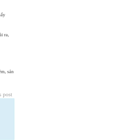
hấy
i ra,
êm, sản
s post