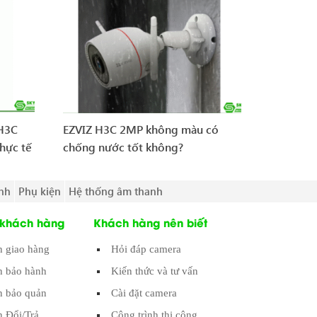
 H3C
EZVIZ H3C 2MP không màu có
hực tế
chống nước tốt không?
nh
Phụ kiện
Hệ thống âm thanh
 khách hàng
Khách hàng nên biết
h giao hàng
Hỏi đáp camera
h bảo hành
Kiến thức và tư vấn
 bảo quản
Cài đặt camera
h Đổi/Trả
Công trình thi công