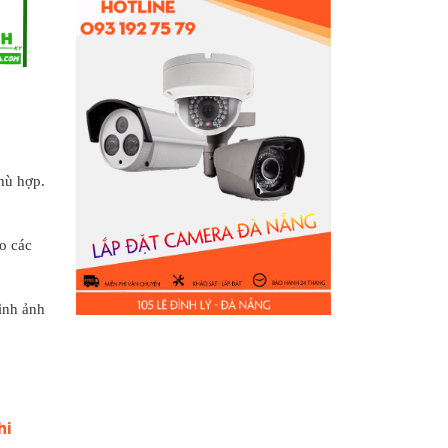
hù hợp.
o các
ình ảnh
hi