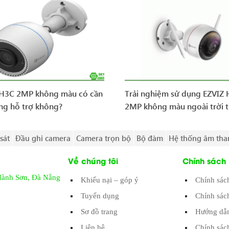
 H3C 2MP không màu có cần
Trải nghiệm sử dụng EZVIZ
ng hỗ trợ không?
2MP không màu ngoài trời t
sát
Đầu ghi camera
Camera trọn bộ
Bộ đàm
Hệ thống âm tha
Về chúng tôi
Chính sách
Hành Sơn, Đà Nẵng
Khiếu nại – góp ý
Chính sác
Tuyển dụng
Chính sác
Sơ đồ trang
Hướng dẫn
Liên hệ
Chính sác