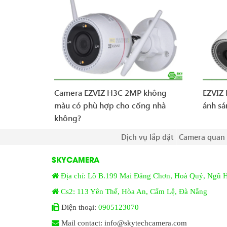
Camera EZVIZ H3C 2MP không
EZVIZ
màu có phù hợp cho cổng nhà
ánh sá
không?
Dịch vụ lắp đặt
Camera quan 
SKYCAMERA
Địa chỉ: Lô B.199 Mai Đăng Chơn, Hoà Quý, Ngũ 
Cs2: 113 Yên Thế, Hòa An, Cẩm Lệ, Đà Nẵng
Điện thoại:
0905123070
Mail contact: info@skytechcamera.com