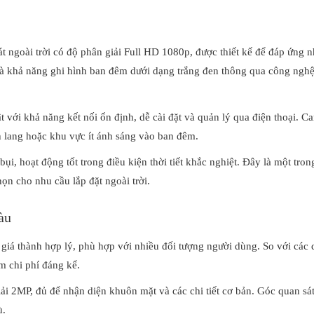
goài trời có độ phân giải Full HD 1080p, được thiết kế để đáp ứng n
 là khả năng ghi hình ban đêm dưới dạng trắng đen thông qua công ngh
ật với khả năng kết nối ổn định, dễ cài đặt và quản lý qua điện thoại. C
nh lang hoặc khu vực ít ánh sáng vào ban đêm.
i, hoạt động tốt trong điều kiện thời tiết khắc nghiệt. Đây là một tron
n cho nhu cầu lắp đặt ngoài trời.
àu
 giá thành hợp lý, phù hợp với nhiều đối tượng người dùng. So với các
m chi phí đáng kể.
ải 2MP, đủ để nhận diện khuôn mặt và các chi tiết cơ bản. Góc quan sá
ù.