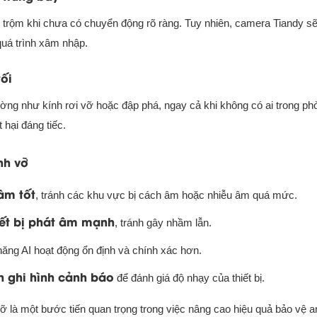
trộm khi chưa có chuyển động rõ ràng. Tuy nhiên, camera Tiandy sẽ
quá trình xâm nhập.
ối
ờng như kính rơi vỡ hoặc đập phá, ngay cả khi không có ai trong ph
 hại đáng tiếc.
nh vỡ
âm tốt
, tránh các khu vực bị cách âm hoặc nhiễu âm quá mức.
ết bị phát âm mạnh
, tránh gây nhầm lẫn.
năng AI hoạt động ổn định và chính xác hơn.
n ghi hình cảnh báo
để đánh giá độ nhạy của thiết bị.
ỡ là một bước tiến quan trọng trong việc nâng cao hiệu quả bảo vệ a