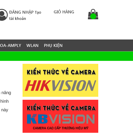
GIỎ HÀNG
ĐĂNG NHẬP
Tạo
tài khoản
LOA-AMPLY
WLAN
PHỤ KIỆN
h năng
 hình
g này