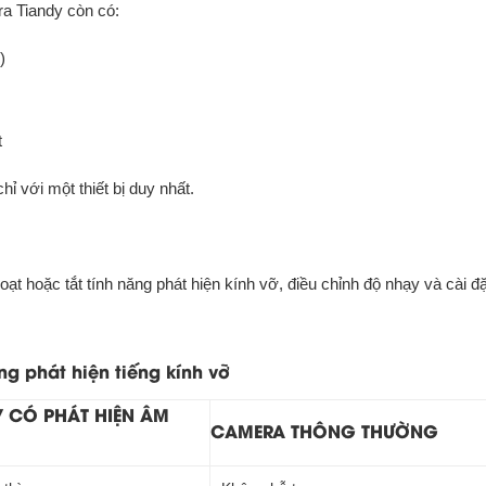
a Tiandy còn có:
)
t
ỉ với một thiết bị duy nhất.
oạt hoặc tắt tính năng phát hiện kính vỡ, điều chỉnh độ nhạy và cài đ
g phát hiện tiếng kính vỡ
 CÓ PHÁT HIỆN ÂM
CAMERA THÔNG THƯỜNG