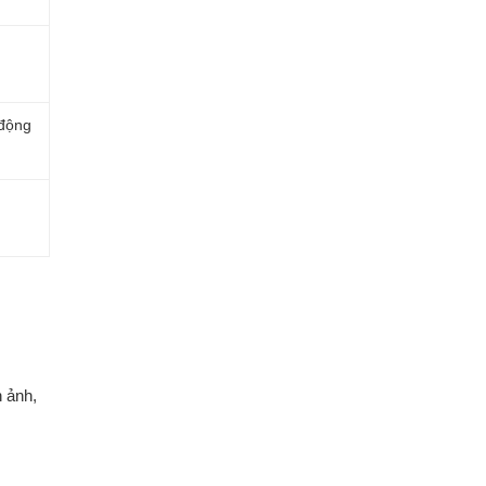
 động
h ảnh,