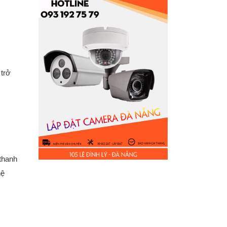
 trở
 thanh
hệ