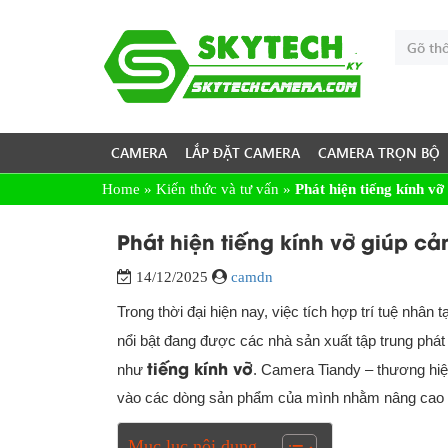
CAMERA
LẮP ĐẶT CAMERA
CAMERA TRỌN BỘ
Home
»
Kiến thức và tư vấn
»
Phát hiện tiếng kính v
Phát hiện tiếng kính vỡ giúp c
14/12/2025
camdn
Trong thời đại hiện nay, việc tích hợp trí tuệ nhân
nổi bật đang được các nhà sản xuất tập trung phát 
tiếng kính vỡ
như
. Camera Tiandy – thương hiệ
vào các dòng sản phẩm của mình nhằm nâng cao k
Mục lục nội dung