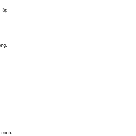
 lập
òng.
n ninh.