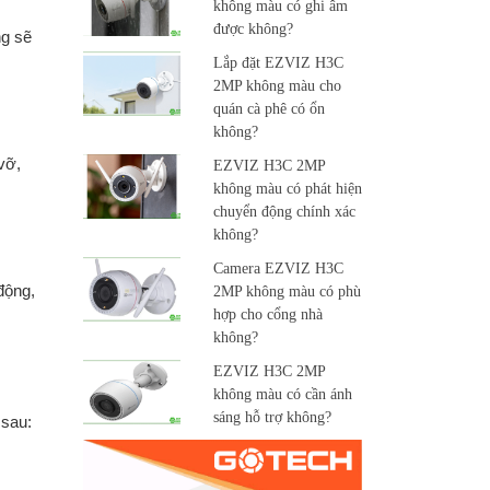
không màu có ghi âm
được không?
ng sẽ
Lắp đặt EZVIZ H3C
2MP không màu cho
quán cà phê có ổn
không?
vỡ,
EZVIZ H3C 2MP
không màu có phát hiện
chuyển động chính xác
không?
Camera EZVIZ H3C
động,
2MP không màu có phù
hợp cho cổng nhà
không?
EZVIZ H3C 2MP
không màu có cần ánh
sáng hỗ trợ không?
 sau: