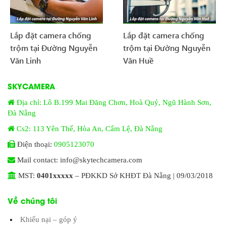
Lắp đặt camera chống
Lắp đặt camera chống
trộm tại Đường Nguyễn
trộm tại Đường Nguyễn
Văn Linh
Văn Huề
SKYCAMERA
Địa chỉ: Lô B.199 Mai Đăng Chơn, Hoà Quý, Ngũ Hành Sơn,
Đà Nẵng
Cs2: 113 Yên Thế, Hòa An, Cẩm Lệ, Đà Nẵng
Điện thoại:
0905123070
Mail contact: info@skytechcamera.com
MST:
0401xxxxx
– PĐKKD Sở KHĐT Đà Nẵng | 09/03/2018
Về chúng tôi
Khiếu nại – góp ý