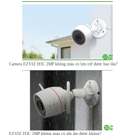
Camera EZVIZ H3C 2MP không màu có lưu trữ được bao lâu?
EZVIZ H3C 2MP không màu có ghi âm được không?