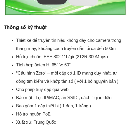
Thông số kỹ thuật
Thiết kế để truyền tín hiệu không dây cho camera trong
thang máy, khoảng cách truyền dẫn tối đa đến 500m
Hỗ trợ chuẩn IEEE 802.11b/g/n(2T2R 300Mbps)
Tích hợp ănten H: 65° V: 60°
“Cấu hình Zero” – mỗi cặp có 1 ID mạng duy nhất, tự
động tìm kiếm và khớp tần số ( với 1 bộ nguyên bản )
Cho phép truy cập qua web
Bảo mật : Lọc IP/MAC, ẩn SSID , cách li giao diện
Bao gồm 1 cặp thiết bị ( 1 đen, 1 trắng )
Hỗ trợ nguồn PoE
Xuất xứ: Trung Quốc