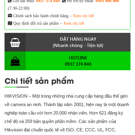
Gọi đặt mua:
0937 374 844
Hỗ trợ kỹ thuật:
0943 008 000
(7:30-22:00)
Chính sách bảo hành chính hãng –
Xem chi tiết
Quy định đổi trả sản phẩm –
Xem chi tiết
ĐẶT HÀNG NGAY
(Nhanh chóng - Tiện lợi)
HOTLINE
0937 374 844
Chi tiết sản phẩm
HIKVISION – Một trong những nhà cung cấp hàng đầu thế giới
về camera an ninh. Thành lập năm 2001, hiện nay là một doanh
nghiệp toàn cầu với hơn 20.000 nhân viên. Hơn 621 đăng ký
chế độ và 259 bản quyền phần mềm. Các sản phẩm của
Hikvision đạt chuẩn quốc tế về ISO, CE, CCC, UL, FCC,