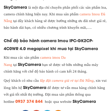
SkyCamera
là một địa chỉ chuyên phân phối các sản phẩm loa,
camera chính hãng hiện nay. Khi mua sản phẩm
camera Imou Đà
Nẵng
tại đây khách hàng sẽ được hưởng những ưu đãi như: giá rẻ,
bảo hành dài hạn, có nhiều chương trình khuyến mãi,….
Chế độ bảo hành camera Imou IPC-GK2CP-
4C0WR 4.0 megapixel khi mua tại
SkyCamera
Khi mua các sản phẩm
camera imou Da
SkyCamera
Nang
tại
bạn sẽ được sở hữu những mẫu máy
chính hãng với chế độ bảo hành có cam kết 24 tháng.
Quý khách có nhu cầu
lắp đặt camera giá rẻ tại Đà Nẵng
, xin vui
SkyCamera
lòng liên hệ
để được tư vấn mua hàng chính hãng
với giá tốt nhất thị trường. Đặt mua sản phẩm thông qua
0937 374 844
SkyCamera
hotline
hoặc qua website