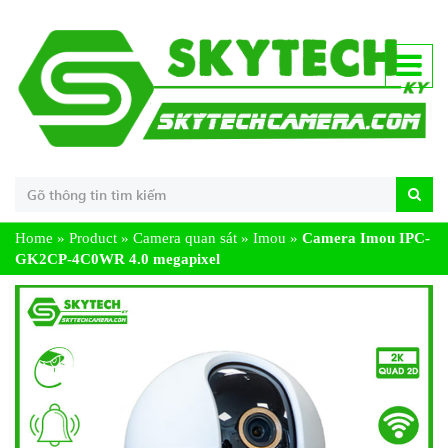
Home
»
Product
»
Camera quan sát
»
Imou
»
Camera Imou IPC-
GK2CP-4C0WR 4.0 megapixel