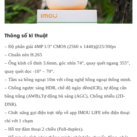
Thông số kĩ thuật
– Độ phân giải 4MP 1/3″ CMOS (2560 x 1440)@25/30fps
– Chuẩn nén H.265
– Ống kính cố đinh 3.6mm, góc nhìn 74°, quay quét ngang 355°,
quay quét dọc -10° – 70°.
– Tầm xa hồng ngoại 10m với công nghệ hồng ngoại thông minh.
– Chống ngược sáng HDR, chế độ ngày đêm(ICR), tự động cân
bằng trắng (AWB),Tự động bù sáng (AGC), Chống nhiễu (2D-
DNR).
– Chức năng gọi điện trực tiếp về app IMOU LIFE trên điện thoại
chỉ với 1 chạm
– Hỗ trợ đàm thoại 2 chiều (Full-duplex).