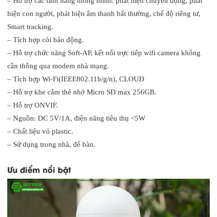
– Hỗ trợ các tính năng thông minh: phát hiện chuyển động, phát
hiện con người, phát hiện âm thanh bất thường, chế độ riêng tư,
Smart tracking.
– Tích hợp còi báo động.
– Hỗ trợ chức năng Soft-AP, kết nối trực tiếp wifi camera không
cần thông qua modem nhà mạng.
– Tích hợp Wi-Fi(IEEE802.11b/g/n), CLOUD
– Hỗ trợ khe cắm thẻ nhớ Micro SD max 256GB.
– Hỗ trợ ONVIF.
– Nguồn: DC 5V/1A, điện năng tiêu thụ <5W
– Chất liệu vỏ plastic.
– Sử dụng trong nhà, để bàn.
Ưu điểm nổi bật