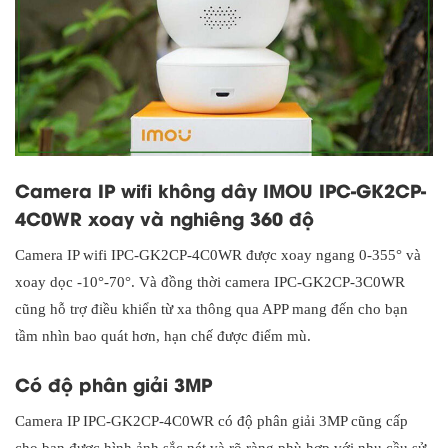
Camera IP wifi không dây IMOU IPC-GK2CP-
4C0WR xoay và nghiêng 360 độ
Camera IP wifi IPC-GK2CP-4C0WR được xoay ngang 0-355° và
xoay dọc -10°-70°. Và đồng thời camera IPC-GK2CP-3C0WR
cũng hỗ trợ điều khiển từ xa thông qua APP mang đến cho bạn
tầm nhìn bao quát hơn, hạn chế được điểm mù.
Có độ phân giải 3MP
Camera IP IPC-GK2CP-4C0WR có độ phân giải 3MP cũng cấp
cho bạn được hình ảnh sắc nét và rõ ràng phù hợp với nhu cầu sử