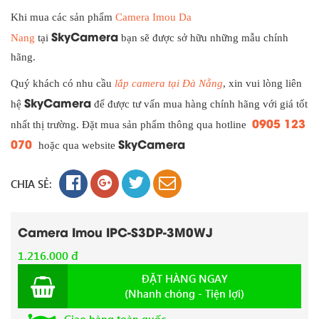
Khi mua các sản phẩm
Camera Imou Da
SkyCamera
Nang
tại
bạn sẽ được sở hữu những mẫu chính
hãng.
Quý khách có nhu cầu
lắp camera tại Đà Nẵng
, xin vui lòng liên
SkyCamera
hệ
để được tư vấn mua hàng chính hãng với giá tốt
0905 123
nhất thị trường. Đặt mua sản phẩm thông qua hotline
070
SkyCamera
hoặc qua website
CHIA SẺ:
Camera Imou IPC-S3DP-3M0WJ
1.216.000 đ
ĐẶT HÀNG NGAY
(Nhanh chóng - Tiện lợi)
Giao hàng toàn quốc