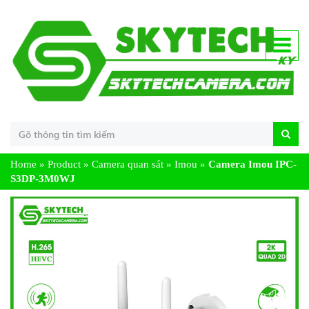
Home
»
Product
»
Camera quan sát
»
Imou
»
Camera Imou IPC-
S3DP-3M0WJ