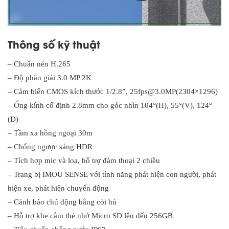
Thông số kỹ thuật
– Chuẩn nén H.265
– Độ phân giải 3.0 MP 2K
– Cảm biến CMOS kích thước 1/2.8”, 25fps@3.0MP(2304×1296)
– Ống kính cố định 2.8mm cho góc nhìn 104°(H), 55°(V), 124°
(D)
– Tầm xa hồng ngoại 30m
– Chống ngược sáng HDR
– Tích hợp mic và loa, hỗ trợ đàm thoại 2 chiều
– Trang bị IMOU SENSE với tính năng phát hiện con người, phát
hiện xe, phát hiện chuyển động
– Cảnh báo chủ động bằng còi hú
– Hỗ trợ khe cắm thẻ nhớ Micro SD lên đến 256GB