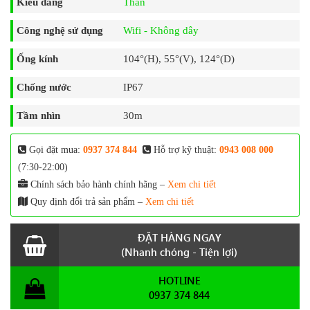
Kiểu dáng
Thân
Công nghệ sử dụng
Wifi - Không dây
Ống kính
104°(H), 55°(V), 124°(D)
Chống nước
IP67
Tầm nhìn
30m
Gọi đặt mua:
0937 374 844
Hỗ trợ kỹ thuật:
0943 008 000
(7:30-22:00)
Chính sách bảo hành chính hãng –
Xem chi tiết
Quy định đổi trả sản phẩm –
Xem chi tiết
ĐẶT HÀNG NGAY
(Nhanh chóng - Tiện lợi)
HOTLINE
0937 374 844