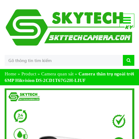
Home
»
Product
»
Camera quan sát
»
Camera thân trụ ngoài trời
6MP Hikvision DS-2CD1T67G2H-LIUF