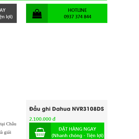
AY
HOTLINE
n lợi)
0937 374 844
Đầu ghi Dahua NVR3108DS
2.100.000 đ
 tại Châu
ĐẶT HÀNG NGAY
à giải
(Nhanh chóng - Tiện lợi)