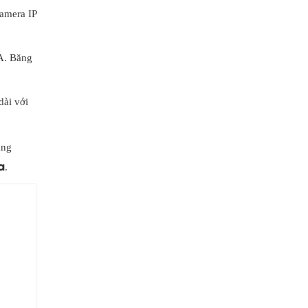
amera IP
GA. Băng
dài với
àng
a
.