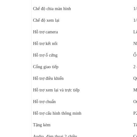
Chế độ chia màn hình
1/
Chế độ xem lại
1/
Hỗ trợ camera
L
Hỗ trợ kết nối
N
Hỗ trợ ổ cứng
Ổ
Cổng giao tiếp
2
Hỗ trợ điều khiển
Q
Hỗ trợ xem lại và trực tiếp
Mạ
Hỗ trợ chuẩn
O
Hỗ trợ cấu hình thông minh
P
Tặng kèm
T
Audio, đàm thoại 2 chiều
C