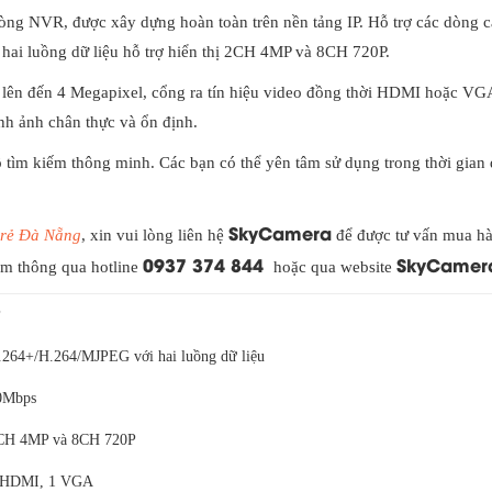
òng NVR, được xây dựng hoàn toàn trên nền tảng IP. Hỗ trợ các dòng c
ai luồng dữ liệu hỗ trợ hiển thị 2CH 4MP và 8CH 720P.
ải lên đến 4 Megapixel, cổng ra tín hiệu video đồng thời HDMI hoặc V
nh ảnh chân thực và ổn định.
ộ tìm kiếm thông minh. Các bạn có thể yên tâm sử dụng trong thời gian 
SkyCamera
 rẻ Đà Nẵng
, xin vui lòng liên hệ
để được tư vấn mua h
0937 374 844
SkyCamer
hẩm thông qua hotline
hoặc qua website
P
.264+/H.264/MJPEG với hai luồng dữ liệu
0Mbps
CH 4MP và 8CH 720P
 HDMI, 1 VGA