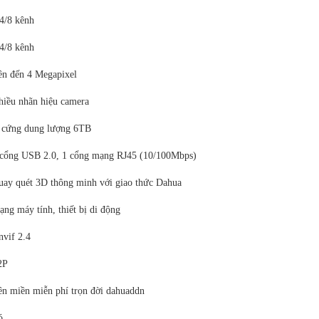
4/8 kênh
4/8 kênh
ên đến 4 Megapixel
hiều nhãn hiệu camera
 cứng dung lượng 6TB
 cổng USB 2.0, 1 cổng mạng RJ45 (10/100Mbps)
uay quét 3D thông minh với giao thức Dahua
ng máy tính, thiết bị di động
nvif 2.4
2P
ên miền miễn phí trọn đời dahuaddn
ó