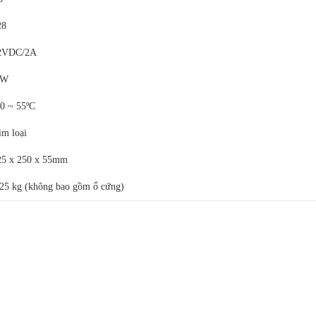
28
2VDC/2A
 W
10 ~ 55ºC
im loại
25 x 250 x 55mm
.25 kg (không bao gồm ổ cứng)