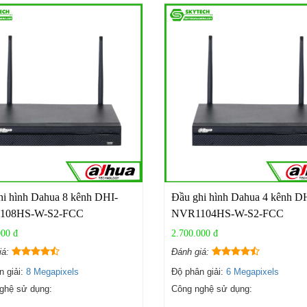
hi hình Dahua 8 kênh DHI-
Đầu ghi hình Dahua 4 kênh D
108HS-W-S2-FCC
NVR1104HS-W-S2-FCC
000 đ
2.700.000 đ
iá:
Đánh giá:
n giải:
8 Megapixels
Độ phân giải:
6 Megapixels
ghệ sử dụng:
Công nghệ sử dụng: