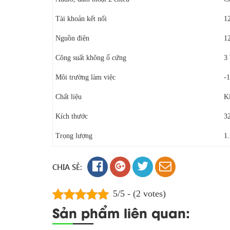
Tài khoản kết nối
1
Nguồn điện
1
Công suất không ổ cứng
3
Môi trường làm việc
-
Chất liệu
K
Kích thước
3
Trọng lượng
1
CHIA SẺ:
5/5 - (2 votes)
Sản phẩm liên quan: