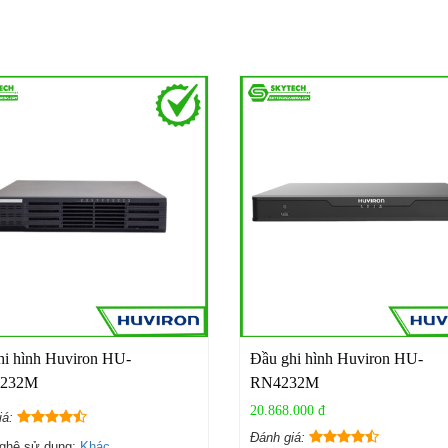
hi hình Huviron HU-
Đầu ghi hình Huviron HU-
232M
RN4232M
20.868.000 đ
iá:
Đánh giá:
ghệ sử dụng:
Khác