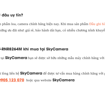
 đâu uy tín?
sản phẩm loa, camera chính hãng hiện nay. Khi mua sản phẩm
Đầu ghi h
ững ưu đãi như: giá rẻ, bảo hành dài hạn, có nhiều chương trình khuyế
U-RNR8264M khi mua tại SkyCamera
SkyCamera
tại
bạn sẽ được sở hữu những mẫu máy chính hãng với
SkyCamera
ui lòng liên hệ
để được tư vấn mua hàng chính hãng với g
0905 123 070
SkyCamera
hoặc qua website