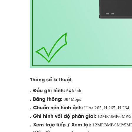
Thông số kĩ thuật
. Đầu ghi hình:
64 kênh
. Băng thông:
384Mbps
. Chuẩn nén hình ảnh:
Ultra 265, H.265, H.264
. Ghi hình với độ phân giải:
12MP/8MP/6MP/5M
. Xem trực tiếp / Xem lại:
12MP/8MP/6MP/5MP/