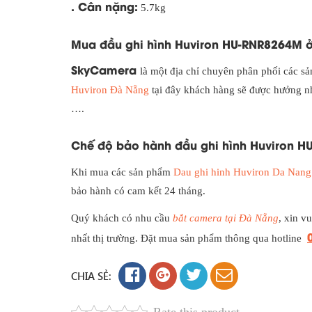
. Cân nặng:
5.7kg
Mua đầu ghi hình Huviron HU-RNR8264M ở
SkyCamera
là một địa chỉ chuyên phân phối các 
Huviron Đà Nẵng
tại đây khách hàng sẽ được hưởng nh
….
Chế độ bảo hành đầu ghi hình Huviron H
Khi mua các sản phẩm
Dau ghi hinh Huviron Da Nang
bảo hành có cam kết 24 tháng.
Quý khách có nhu cầu
bắt camera tại Đà Nẵng
, xin v
nhất thị trường. Đặt mua sản phẩm thông qua hotline
CHIA SẺ: