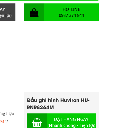
AY
HOTLINE
n lợi)
0937 374 844
Đầu ghi hình Huviron HU-
RNR8264M
ơng hiệu
ĐẶT HÀNG NGAY
4M
là
(Nhanh chóng - Tiện lợi)