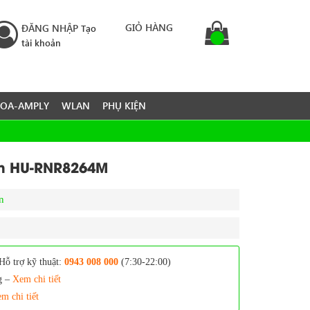
GIỎ HÀNG
ĐĂNG NHẬP
Tạo
tài khoản
LOA-AMPLY
WLAN
PHỤ KIỆN
on HU-RNR8264M
n
Hỗ trợ kỹ thuật:
0943 008 000
(7:30-22:00)
g –
Xem chi tiết
m chi tiết