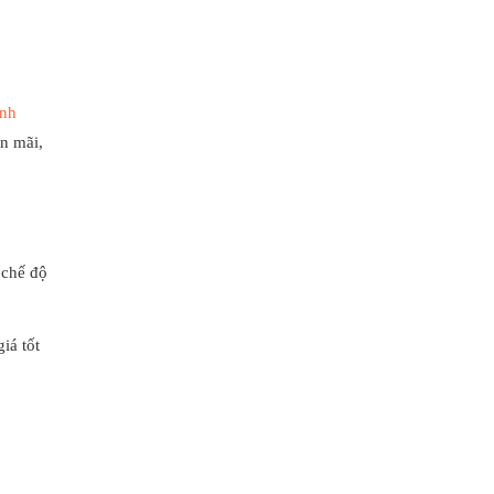
ình
n mãi,
 chế độ
iá tốt