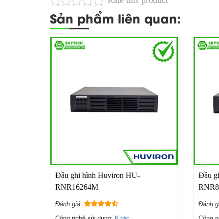
Rate this product
Sản phẩm liên quan:
Đầu ghi hình Huviron HU-
Đầu g
RNR16264M
RNR8
Đánh giá:
Đánh g
Công nghệ sử dụng:
Khác
Công n