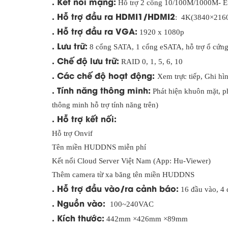
. Kết nối mạng:
Hỗ trợ 2 cổng 10/100M/1000M- Et
. Hỗ trợ đầu ra HDMI1/HDMI2
: 4K(3840×2160
. Hỗ trợ đầu ra VGA:
1920 x 1080p
. Lưu trữ:
8 cổng SATA, 1 cổng eSATA, hỗ trợ ổ cứn
. Chế độ lưu trữ:
RAID 0, 1, 5, 6, 10
. Các chế độ hoạt động:
Xem trực tiếp, Ghi hìn
. Tính năng thông minh:
Phát hiện khuôn mặt, p
thông minh hỗ trợ tính năng trên)
. Hỗ trợ kết nối:
Hỗ trợ Onvif
Tên miền HUDDNS miễn phí
Kết nối Cloud Server Việt Nam (App: Hu-Viewer)
Thêm camera từ xa băng tên miền HUDDNS
. Hỗ trợ đầu vào/ra cảnh báo:
16 đầu vào, 4 
. Nguồn vào:
100~240VAC
. Kích thước:
442mm ×426mm ×89mm