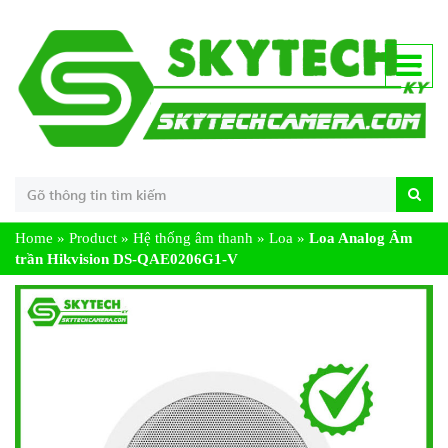
Home
»
Product
»
Hệ thống âm thanh
»
Loa
»
Loa Analog Âm
trần Hikvision DS-QAE0206G1-V