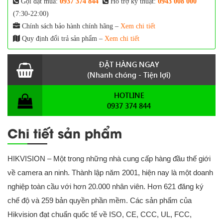
Gọi đặt mua:
0937 374 844
Hỗ trợ kỹ thuật:
0943 008 000
(7:30-22:00)
Chính sách bảo hành chính hãng –
Xem chi tiết
Quy định đổi trả sản phẩm –
Xem chi tiết
ĐẶT HÀNG NGAY
(Nhanh chóng - Tiện lợi)
HOTLINE
0937 374 844
Chi tiết sản phẩm
HIKVISION – Một trong những nhà cung cấp hàng đầu thế giới
về camera an ninh. Thành lập năm 2001, hiện nay là một doanh
nghiệp toàn cầu với hơn 20.000 nhân viên. Hơn 621 đăng ký
chế độ và 259 bản quyền phần mềm. Các sản phẩm của
Hikvision đạt chuẩn quốc tế về ISO, CE, CCC, UL, FCC,