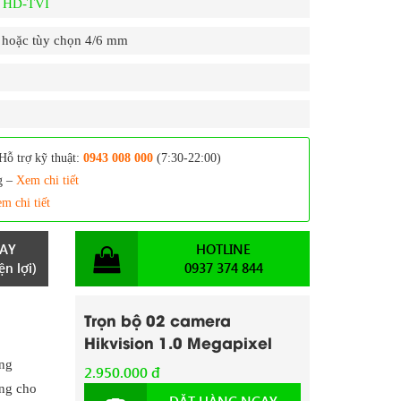
g HD-TVI
hoặc tùy chọn 4/6 mm
Hỗ trợ kỹ thuật:
0943 008 000
(7:30-22:00)
g –
Xem chi tiết
m chi tiết
AY
HOTLINE
n lợi)
0937 374 844
Trọn bộ 02 camera
Hikvision 1.0 Megapixel
ng
2.950.000 đ
ụng cho