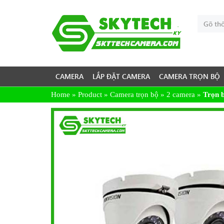
CAMERA
LẮP ĐẶT CAMERA
CAMERA TRỌN BỘ
Home
»
Product
»
Camera trọn bộ
»
2 camera
»
Trọn 