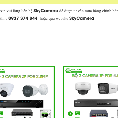
SkyCamera
 xin vui lòng liên hệ
để được tư vấn mua hàng chính hãn
0937 374 844
SkyCamera
tline
hoặc qua website