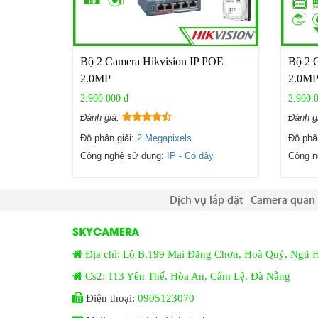
Bộ 2 Camera Hikvision IP POE
Bộ 2 
2.0MP
2.0M
2.900.000 đ
2.900.
Đánh giá:
Đánh g
Độ phân giải:
2 Megapixels
Độ phâ
Công nghệ sử dụng:
IP - Có dây
Công n
Dịch vụ lắp đặt
Camera quan 
SKYCAMERA
Địa chỉ: Lô B.199 Mai Đăng Chơn, Hoà Quý, Ngũ 
Cs2: 113 Yên Thế, Hòa An, Cẩm Lệ, Đà Nẵng
Điện thoại:
0905123070