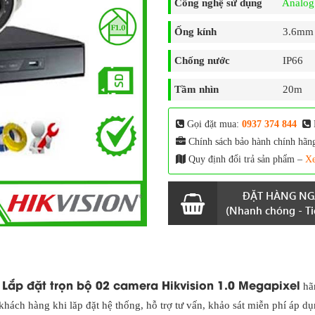
Công nghệ sử dụng
Analo
Ống kính
3.6mm 
Chống nước
IP66
Tầm nhìn
20m
Gọi đặt mua:
0937 374 844
Chính sách bảo hành chính hãn
Quy định đổi trả sản phẩm –
Xe
ĐẶT HÀNG NG
(Nhanh chóng - Tiệ
Lắp đặt trọn bộ 02 camera Hikvision 1.0 Megapixel
:
hã
hách hàng khi lăp đặt hệ thống, hỗ trợ tư vấn, khảo sát miễn phí áp d