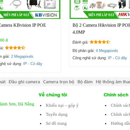
Camera KBvision IP POE
Bộ 2 Camera Hikvision IP PO
P
4.0MP
000 đ
Đánh giá:
iá:
Độ phân giải:
4 Megapixels
n giải:
2 Megapixels
Công nghệ sử dụng:
IP - Có dây
ghệ sử dụng:
IP - Có dây
sát
Đầu ghi camera
Camera trọn bộ
Bộ đàm
Hệ thống âm tha
Về chúng tôi
Chính sách
Hành Sơn, Đà Nẵng
Khiếu nại – góp ý
Chính sác
Tuyển dụng
Chính sác
Sơ đồ trang
Hướng dẫn