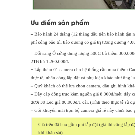
Ưu điểm sản phẩm
– Bảo hành 24 tháng (12 tháng đầu tiên bảo hành tận nơ
phí công bảo trì, bảo dưỡng có giá trị tương đương 4,0
+ Đổi sang Ổ cứng dung lượng 500G bù thêm 300.000đ
2TB bù 1.260.000đ.
+ Lắp thêm 01 camera cho hệ thống cần mua thêm: Cam
thực tế, nhân công lắp đặt và phụ kiện khác như ống l
– Quý khách có thể lựa chọn camera, đầu ghi hình khác
– Dây cáp đồng trục kèm nguồn giá 8.000đ/mét, dây c
dưới 30 Led giá 80.000đ/1 cái, (Tính theo thực tế sử d
– Gói khuyến mãi trọn bộ camera giá rẻ này chưa ba
Giá trên đã bao gồm phí lắp đặt (giá thi công lắp đặt
khi khảo sát)