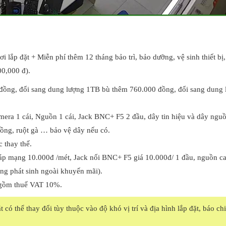
i lắp đặt + Miễn phí thêm 12 tháng bảo trì, bảo dưỡng, vệ sinh thiết bị
00,000 đ).
ồng, đổi sang dung lượng 1TB bù thêm 760.000 đồng, đổi sang dung 
era 1 cái, Nguồn 1 cái, Jack BNC+ F5 2 đầu, dây tin hiệu và dây nguồ
uồng, ruột gà … bảo vệ dây nếu có.
 thay thế.
áp mạng 10.000đ /mét, Jack nối BNC+ F5 giá 10.000đ/ 1 đầu, nguồn c
ụng phát sinh ngoài khuyến mãi).
o gồm thuế VAT 10%.
 có thể thay đổi tùy thuộc vào độ khó vị trí và địa hình lắp đặt, báo chi 