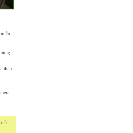
, miễn
lượng
n theo
amera
tiết