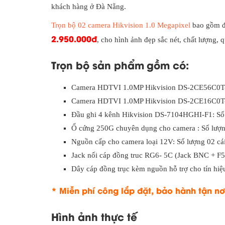
khách hàng ở Đà Nẵng.
Trọn bộ 02 camera Hikvision 1.0 Megapixel
bao gồm đầ
2.950.000đ
, cho hình ảnh đẹp sắc nét, chất lượng,
Trọn bộ sản phẩm
gồm có:
Camera HDTVI 1.0MP Hikvision DS-2CE56C0T-IR
Camera HDTVI 1.0MP Hikvision DS-2CE16C0T-IR
Đầu ghi 4 kênh Hikvision DS-7104HGHI-F1: Số
Ổ cứng 250G chuyên dụng cho camera : Số lượn
Nguồn cấp cho camera loại 12V: Số lượng 02 cá
Jack nối cáp đồng truc RG6- 5C (Jack BNC + F5)
Dây cáp đồng trục kèm nguồn hỗ trợ cho tín hiệ
* Miễn phí công lắp đặt, bảo hành tận nơ
Hình ảnh thực tế