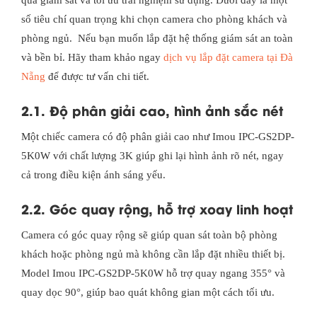
quả giám sát và tối ưu trải nghiệm sử dụng. Dưới đây là một
số tiêu chí quan trọng khi chọn camera cho phòng khách và
phòng ngủ. Nếu bạn muốn lắp đặt hệ thống giám sát an toàn
và bền bỉ. Hãy tham khảo ngay
dịch vụ lắp đặt camera tại Đà
Nẵng
để được tư vấn chi tiết.
2.1. Độ phân giải cao, hình ảnh sắc nét
Một chiếc camera có độ phân giải cao như Imou IPC-GS2DP-
5K0W với chất lượng 3K giúp ghi lại hình ảnh rõ nét, ngay
cả trong điều kiện ánh sáng yếu.
2.2. Góc quay rộng, hỗ trợ xoay linh hoạt
Camera có góc quay rộng sẽ giúp quan sát toàn bộ phòng
khách hoặc phòng ngủ mà không cần lắp đặt nhiều thiết bị.
Model Imou IPC-GS2DP-5K0W hỗ trợ quay ngang 355° và
quay dọc 90°, giúp bao quát không gian một cách tối ưu.