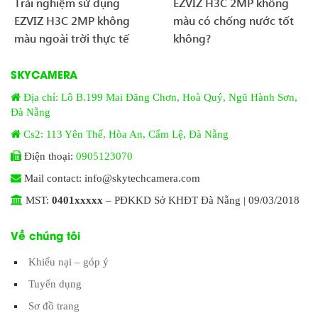
Trải nghiệm sử dụng
EZVIZ H3C 2MP không
EZVIZ H3C 2MP không
màu có chống nước tốt
màu ngoài trời thực tế
không?
SKYCAMERA
Địa chỉ: Lô B.199 Mai Đăng Chơn, Hoà Quý, Ngũ Hành Sơn,
Đà Nẵng
Cs2: 113 Yên Thế, Hòa An, Cẩm Lệ, Đà Nẵng
Điện thoại:
0905123070
Mail contact: info@skytechcamera.com
MST:
0401xxxxx
– PĐKKD Sở KHĐT Đà Nẵng | 09/03/2018
Về chúng tôi
Khiếu nại – góp ý
Tuyển dụng
Sơ đồ trang