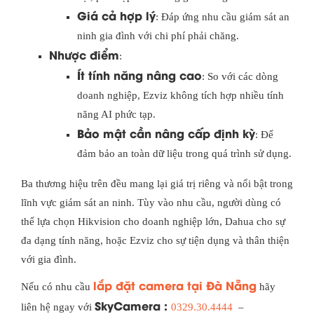
Giá cả hợp lý
: Đáp ứng nhu cầu giám sát an
ninh gia đình với chi phí phải chăng.
Nhược điểm
:
Ít tính năng nâng cao
: So với các dòng
doanh nghiệp, Ezviz không tích hợp nhiều tính
năng AI phức tạp.
Bảo mật cần nâng cấp định kỳ
: Để
đảm bảo an toàn dữ liệu trong quá trình sử dụng.
Ba thương hiệu trên đều mang lại giá trị riêng và nổi bật trong
lĩnh vực giám sát an ninh. Tùy vào nhu cầu, người dùng có
thể lựa chọn Hikvision cho doanh nghiệp lớn, Dahua cho sự
đa dạng tính năng, hoặc Ezviz cho sự tiện dụng và thân thiện
với gia đình.
lắp đặt camera tại Đà Nẵng
Nếu có nhu cầu
hãy
SkyCamera :
liên hệ ngay với
0329.30.4444
–