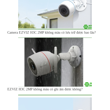
Camera EZVIZ H3C 2MP không màu có lưu trữ được bao lâu?
EZVIZ H3C 2MP không màu có ghi âm được không?