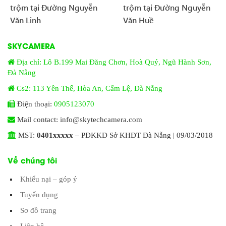
trộm tại Đường Nguyễn
trộm tại Đường Nguyễn
Văn Linh
Văn Huề
SKYCAMERA
Địa chỉ: Lô B.199 Mai Đăng Chơn, Hoà Quý, Ngũ Hành Sơn,
Đà Nẵng
Cs2: 113 Yên Thế, Hòa An, Cẩm Lệ, Đà Nẵng
Điện thoại:
0905123070
Mail contact: info@skytechcamera.com
MST:
0401xxxxx
– PĐKKD Sở KHĐT Đà Nẵng | 09/03/2018
Về chúng tôi
Khiếu nại – góp ý
Tuyển dụng
Sơ đồ trang
Liên hệ