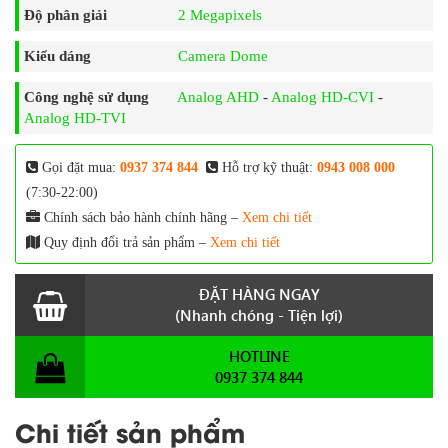
Độ phân giải
2 Megapixels
Kiểu dáng
Camera Dome
Công nghệ sử dụng
Analog AHD
-
Analog HD-CVI
-
Analog HD-TVI
Gọi đặt mua:
0937 374 844
Hỗ trợ kỹ thuật:
0943 008 000
(7:30-22:00)
Chính sách bảo hành chính hãng –
Xem chi tiết
Quy định đổi trả sản phẩm –
Xem chi tiết
ĐẶT HÀNG NGAY
(Nhanh chóng - Tiện lợi)
HOTLINE
0937 374 844
Chi tiết sản phẩm