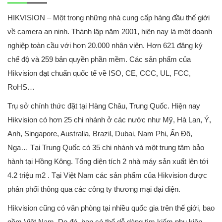
HIKVISION – Một trong những nhà cung cấp hàng đầu thế giới
về camera an ninh. Thành lập năm 2001, hiện nay là một doanh
nghiệp toàn cầu với hơn 20.000 nhân viên. Hơn 621 đăng ký
chế độ và 259 bản quyền phần mềm. Các sản phẩm của
Hikvision đạt chuẩn quốc tế về ISO, CE, CCC, UL, FCC,
RoHS…
Trụ sở chính thức đặt tại Hàng Châu, Trung Quốc. Hiện nay
Hikvision có hơn 25 chi nhánh ở các nước như Mỹ, Hà Lan, Ý,
Anh, Singapore, Australia, Brazil, Dubai, Nam Phi, Ấn Độ,
Nga… Tại Trung Quốc có 35 chi nhánh và một trung tâm bảo
hành tại Hồng Kông. Tổng diện tích 2 nhà máy sản xuất lên tới
4.2 triệu m2 . Tại Việt Nam các sản phẩm của Hikvision được
phân phối thông qua các công ty thương mại đại diện.
Hikvision cũng có văn phòng tại nhiều quốc gia trên thế giới, bao
gồm Việt Nam. Do đó, bạn có thể dễ dàng tìm kiếm phụ kiện