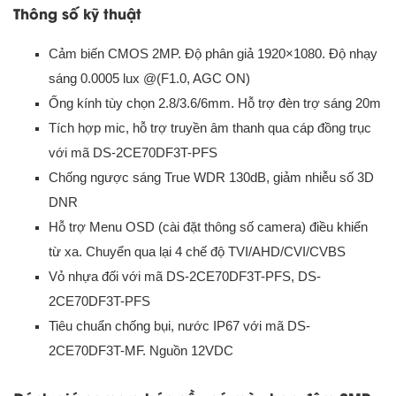
Thông số kỹ thuật
Cảm biến CMOS 2MP. Độ phân giả 1920×1080. Độ nhạy
sáng 0.0005 lux @(F1.0, AGC ON)
Ống kính tùy chọn 2.8/3.6/6mm. Hỗ trợ đèn trợ sáng 20m
Tích hợp mic, hỗ trợ truyền âm thanh qua cáp đồng trục
với mã DS-2CE70DF3T-PFS
Chống ngược sáng True WDR 130dB, giảm nhiễu số 3D
DNR
Hỗ trợ Menu OSD (cài đặt thông số camera) điều khiển
từ xa. Chuyển qua lại 4 chế độ TVI/AHD/CVI/CVBS
Vỏ nhựa đối với mã DS-2CE70DF3T-PFS, DS-
2CE70DF3T-PFS
Tiêu chuẩn chống bụi, nước IP67 với mã DS-
2CE70DF3T-MF. Nguồn 12VDC