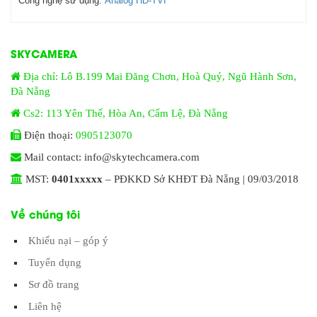
Công nghệ sử dụng:
Analog HD-TVI
SKYCAMERA
Địa chỉ: Lô B.199 Mai Đăng Chơn, Hoà Quý, Ngũ Hành Sơn,
Đà Nẵng
Cs2: 113 Yên Thế, Hòa An, Cẩm Lệ, Đà Nẵng
Điện thoại:
0905123070
Mail contact: info@skytechcamera.com
MST:
0401xxxxx
– PĐKKD Sở KHĐT Đà Nẵng | 09/03/2018
Về chúng tôi
Khiếu nại – góp ý
Tuyển dụng
Sơ đồ trang
Liên hệ