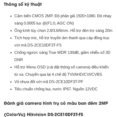
Thông số kỹ thuật
Cảm biến CMOS 2MP. Độ phân giả 1920×1080. Độ nhạy
sáng 0.0005 lux @(F1.0, AGC ON)
Ống kính tùy chọn 2.8/3.6/6mm. Hỗ trợ đèn trợ sáng 20m
Tích hợp mic, hỗ trợ truyền âm thanh qua cáp đồng trục
với mã DS-2CE10DF3T-FS
Chống ngược sáng True WDR 130dB, giảm nhiễu số 3D
DNR
Hỗ trợ Menu OSD (cài đặt thông số camera) điều khiển
từ xa. Chuyển qua lại 4 chế độ TVI/AHD/CVI/CVBS
Vỏ nhựa đối với mã DS-2CE10DF3T-PF
Tiêu chuẩn chống bụi, nước IP67. Nguồn 12VDC
Đánh giá camera hình trụ có màu ban đêm 2MP
(ColorVu) Hikvision DS-2CE10DF3T-FS