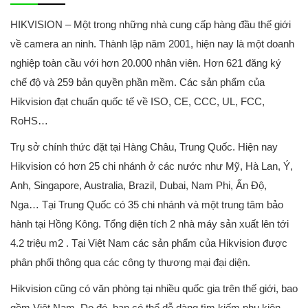
HIKVISION – Một trong những nhà cung cấp hàng đầu thế giới
về camera an ninh. Thành lập năm 2001, hiện nay là một doanh
nghiệp toàn cầu với hơn 20.000 nhân viên. Hơn 621 đăng ký
chế độ và 259 bản quyền phần mềm. Các sản phẩm của
Hikvision đạt chuẩn quốc tế về ISO, CE, CCC, UL, FCC,
RoHS…
Trụ sở chính thức đặt tại Hàng Châu, Trung Quốc. Hiện nay
Hikvision có hơn 25 chi nhánh ở các nước như Mỹ, Hà Lan, Ý,
Anh, Singapore, Australia, Brazil, Dubai, Nam Phi, Ấn Độ,
Nga… Tại Trung Quốc có 35 chi nhánh và một trung tâm bảo
hành tại Hồng Kông. Tổng diện tích 2 nhà máy sản xuất lên tới
4.2 triệu m2 . Tại Việt Nam các sản phẩm của Hikvision được
phân phối thông qua các công ty thương mại đại diện.
Hikvision cũng có văn phòng tại nhiều quốc gia trên thế giới, bao
gồm Việt Nam. Do đó, bạn có thể dễ dàng tìm kiếm phụ kiện