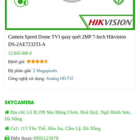
Camera Speed Dome TVI quay quét 2MP 7-Inch Hikvision
DS-2AE7232TI-A
12.845.000 đ
Đánh giá:
Độ phân giải:
2 Megapixels
Công nghệ sử dụng:
Analog HD-TVI
SKYCAMERA
Địa chỉ: Lô B.199 Mai Đăng Chơn, Hoà Quý, Ngũ Hành Sơn,
Đà Nẵng
Cs2: 113 Yên Thế, Hòa An, Cẩm Lệ, Đà Nẵng
Điện thoại:
0905123070