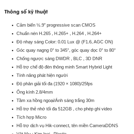
Thông số kỹ thuật
Cảm biến ½.9″ progressive scan CMOS
Chuẩn nén H.265 , H.265+ , H.264 , H.264+
Độ nhạy sáng Color: 0.01 Lux @ (F1.6, AGC ON)
Góc quay nagng 0° to 345°, góc quay dọc 0° to 80°
Chống ngược sáng DWDR , BLC , 3D DNR
Hỗ trợ chế độ đèn thông minh Smart Hybrid Light
Tính năng phát hiện người
Độ phân giải tối đa (1920 × 1080)/25fps
Ống kính 2.8/4mm
Tầm xa hồng ngoại/Ánh sáng trắng 30m
Hỗ trợ thẻ nhớ tối đa 512GB , cho phép ghi video
Tích hợp Micro
Hỗ trợ dịch vụ Hik-connect, tên miền CameraDDNS
Vật liệu : Kim loại , Plastic