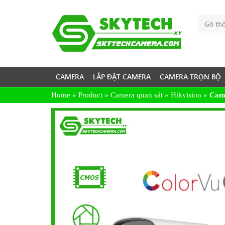
CAMERA
LẮP ĐẶT CAMERA
CAMERA TRỌN BỘ
Home
»
Product
»
Camera quan sát
»
Hikvision
»
Came