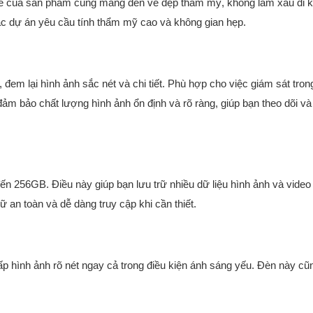
tinh tế của sản phẩm cũng mang đến vẻ đẹp thẩm mỹ, không làm xấu đi 
ác dự án yêu cầu tính thẩm mỹ cao và không gian hẹp.
đem lại hình ảnh sắc nét và chi tiết. Phù hợp cho việc giám sát tron
ảm bảo chất lượng hình ảnh ổn định và rõ ràng, giúp bạn theo dõi và g
đến 256GB. Điều này giúp bạn lưu trữ nhiều dữ liệu hình ảnh và vide
ữ an toàn và dễ dàng truy cập khi cần thiết.
ấp hình ảnh rõ nét ngay cả trong điều kiện ánh sáng yếu. Đèn này cũ