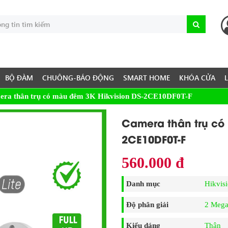
BỘ ĐÀM
CHUÔNG-BÁO ĐỘNG
SMART HOME
KHÓA CỬA
ra thân trụ có màu đêm 3K Hikvision DS-2CE10DF0T-F
Camera thân trụ có
2CE10DF0T-F
560.000 đ
Danh mục
Hikvis
Độ phân giải
2 Mega
Kiểu dáng
Thân