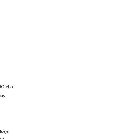
MIC cho
này
 được