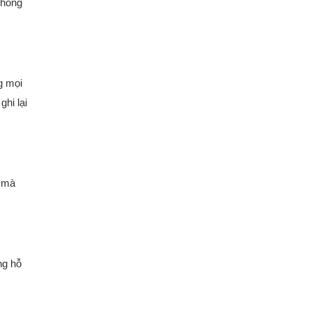
không
g mọi
hi lại
o mà
ng hỗ