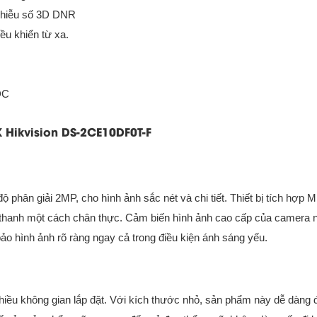
 nhiễu số 3D DNR
ều khiển từ xa.
DC
 Hikvision DS-2CE10DF0T-F
phân giải 2MP, cho hình ảnh sắc nét và chi tiết. Thiết bị tích hợp 
âm thanh một cách chân thực. Cảm biến hình ảnh cao cấp của camera 
o hình ảnh rõ ràng ngay cả trong điều kiện ánh sáng yếu.
 nhiều không gian lắp đặt. Với kích thước nhỏ, sản phẩm này dễ dàng