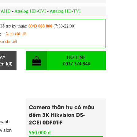
g AHD
-
Analog HD-CVI
-
Analog HD-TVI
Hỗ trợ kỹ thuật:
0943 008 000
(7:30-22:00)
g –
Xem chi tiết
m chi tiết
AY
HOTLINE
n lợi)
0937 374 844
Camera thân trụ có màu
đêm 3K Hikvision DS-
2CE10DF0T-F
doanh
vision
560.000 đ