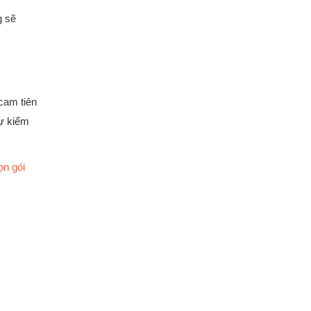
g sẽ
cam tiên
sự kiểm
ọn gói