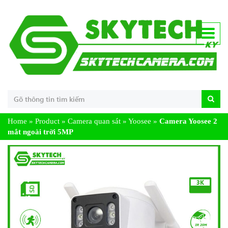
Home
»
Product
»
Camera quan sát
»
Yoosee
»
Camera Yoosee 2
mắt ngoài trời 5MP