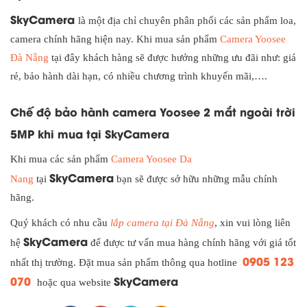
SkyCamera
là một địa chỉ chuyên phân phối các sản phẩm loa,
camera chính hãng hiện nay. Khi mua sản phẩm
Camera Yoosee
Đà Nẵng
tại đây khách hàng sẽ được hưởng những ưu đãi như: giá
rẻ, bảo hành dài hạn, có nhiều chương trình khuyến mãi,….
Chế độ bảo hành camera Yoosee 2 mắt ngoài trời
5MP khi mua tại SkyCamera
Khi mua các sản phẩm
Camera Yoosee Da
SkyCamera
Nang
tại
bạn sẽ được sở hữu những mẫu chính
hãng.
Quý khách có nhu cầu
lắp camera tại Đà Nẵng
, xin vui lòng liên
SkyCamera
hệ
để được tư vấn mua hàng chính hãng với giá tốt
0905 123
nhất thị trường. Đặt mua sản phẩm thông qua hotline
070
SkyCamera
hoặc qua website