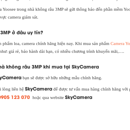
ra Yoosee trong nhà không râu 3MP sẽ gửi thông báo đến phần mềm Yoo
 vực camera giám sát.
3MP ở đâu uy tín?
sản phẩm loa, camera chính hãng hiện nay. Khi mua sản phẩm
Camera Yo
hư: giá rẻ, bảo hành dài hạn, có nhiều chương trình khuyến mãi,….
hà không râu 3MP khi mua tại SkyCamera
kyCamera
bạn sẽ được sở hữu những mẫu chính hãng.
SkyCamera
ui lòng liên hệ
để được tư vấn mua hàng chính hãng với g
0905 123 070
SkyCamera
hoặc qua website