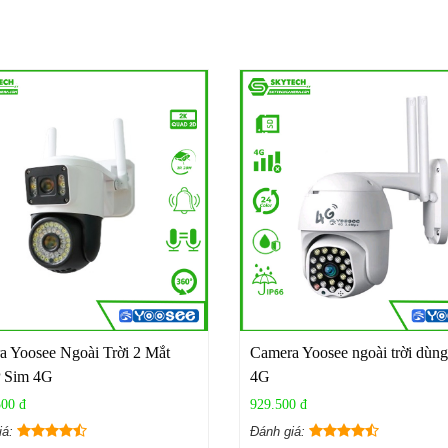
 Yoosee Ngoài Trời 2 Mắt
Camera Yoosee ngoài trời dùng
 Sim 4G
4G
500 đ
929.500 đ
iá:
Đánh giá: