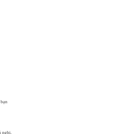
 bạn
 nghi.