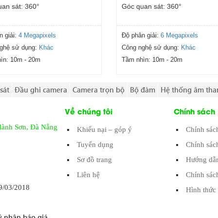
an sát: 360°
Góc quan sát: 360°
n giải:
4 Megapixels
Độ phân giải:
6 Megapixels
ghệ sử dụng:
Khác
Công nghệ sử dụng:
Khác
ìn:
10m - 20m
Tầm nhìn:
10m - 20m
sát
Đầu ghi camera
Camera trọn bộ
Bộ đàm
Hệ thống âm tha
Về chúng tôi
Chính sách
Hành Sơn, Đà Nẵng
Khiếu nại – góp ý
Chính sác
Tuyển dụng
Chính sác
Sơ đồ trang
Hướng dẫn
Liên hệ
Chính sác
/03/2018
Hình thức 
 nhận báo giá