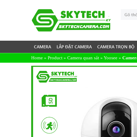
CAMERA
LẮP ĐẶT CAMERA
CAMERA TRỌN BỘ
Home
»
Product
»
Camera quan sát
»
Yoosee
»
Camera