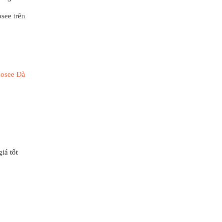
see trên
osee Đà
iá tốt