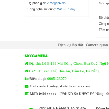
Độ phân giải:
2 Megapixels
Góc qu
Công nghệ sử dụng:
Wifi - Có dây
Độ phâ
Công n
Tầm nh
Dịch vụ lắp đặt
Camera quan 
SKYCAMERA
Địa chỉ: Lô B.199 Mai Đăng Chơn, Hoà Quý, Ngũ 
Cs2: 113 Yên Thế, Hòa An, Cẩm Lệ, Đà Nẵng
Điện thoại:
0905123070
Mail contact: info@skytechcamera.com
MST:
0401xxxxx
– PĐKKD Sở KHĐT Đà Nẵng | 09
GỌI MUA HÀNG(8:30-21:30)
Đăng ký