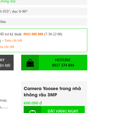
 Không dây
-355°, dọc 0-90°
20m
Hỗ trợ kỹ thuật:
0943 008 000
(7:30-22:00)
g –
Xem chi tiết
m chi tiết
AY
HOTLINE
n lợi)
0937 374 844
Camera Yoosee trong nhà
không râu 3MP
hoại,
600.000 đ
m,…..
ĐẶT HÀNG NGAY