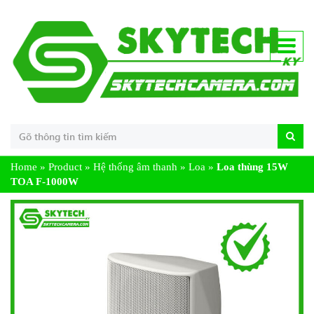
Home
»
Product
»
Hệ thống âm thanh
»
Loa
»
Loa thùng 15W
TOA F-1000W