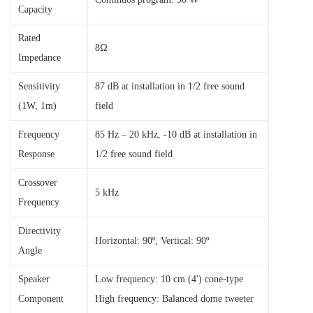
Capacity
Rated
8Ω
Impedance
Sensitivity
87 dB at installation in 1/2 free sound
(1W, 1m)
field
Frequency
85 Hz – 20 kHz, -10 dB at installation in
Response
1/2 free sound field
Crossover
5 kHz
Frequency
Directivity
Horizontal: 90º, Vertical: 90º
Angle
Speaker
Low frequency: 10 cm (4′) cone-type
Component
High frequency: Balanced dome tweeter