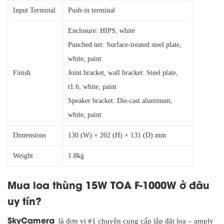
Input Terminal
Push-in terminal
Enclosure: HIPS, white
Punched net: Surface-treated steel plate,
white, paint
Finish
Joint bracket, wall bracket: Steel plate,
t1.6, white, paint
Speaker bracket: Die-cast aluminum,
white, paint
Dimensions
130 (W) × 202 (H) × 131 (D) mm
Weight
1.8kg
Mua loa thùng 15W TOA F-1000W ở đâu
uy tín?
SkyCamera
là đơn vị #1 chuyên cung cấp lắp đặt loa – amply