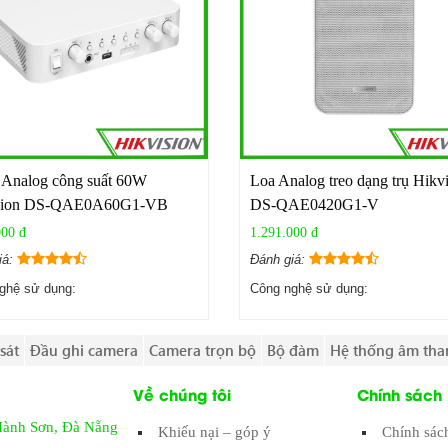
 Analog công suất 60W
Loa Analog treo dạng trụ Hikv
sion DS-QAE0A60G1-VB
DS-QAE0420G1-V
000 đ
1.291.000 đ
iá:
Đánh giá:
ghệ sử dụng:
Công nghệ sử dụng:
sát
Đầu ghi camera
Camera trọn bộ
Bộ đàm
Hệ thống âm tha
Về chúng tôi
Chính sách
Hành Sơn, Đà Nẵng
Khiếu nại – góp ý
Chính sác