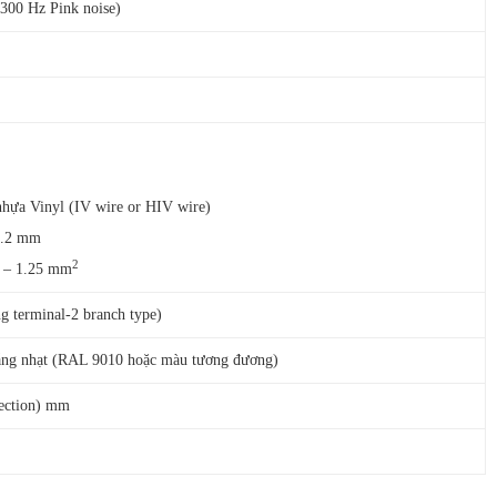
,300 Hz Pink noise)
nhựa Vinyl (IV wire or HIV wire)
1.2 mm
2
5 – 1.25 mm
g terminal-2 branch type)
ắng nhạt (RAL 9010 hoặc màu tương đương)
section) mm