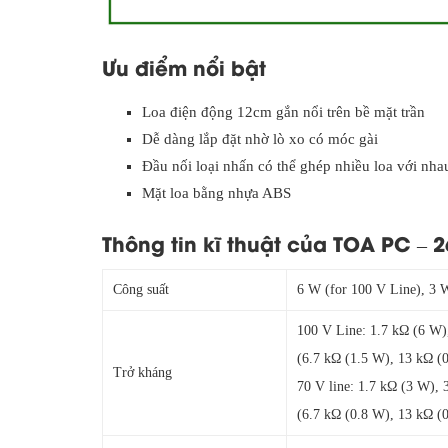
Ưu điểm nổi bật
Loa điện động 12cm gắn nổi trên bề mặt trần
Dễ dàng lắp đặt nhờ lò xo có móc gài
Đầu nối loại nhấn có thể ghép nhiều loa với nha
Mặt loa bằng nhựa ABS
Thông tin kĩ thuật của TOA PC – 
Công suất
6 W (for 100 V Line), 3 
100 V Line: 1.7 kΩ (6 W)
(6.7 kΩ (1.5 W), 13 kΩ (0
Trở kháng
70 V line: 1.7 kΩ (3 W), 
(6.7 kΩ (0.8 W), 13 kΩ (0