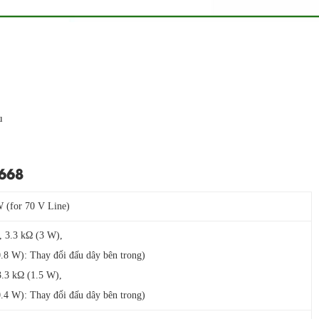
u
2668
W (for 70 V Line)
, 3.3 kΩ (3 W),
.8 W): Thay đổi đấu dây bên trong)
3.3 kΩ (1.5 W),
.4 W): Thay đổi đấu dây bên trong)