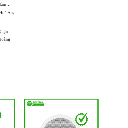
ộ đàm…
 Hoà An,
Quận
 Hoàng