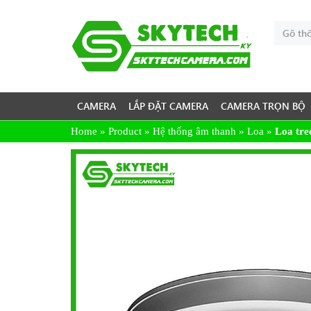
CAMERA
LẮP ĐẶT CAMERA
CAMERA TRỌN BỘ
Home
»
Product
»
Hệ thống âm thanh
»
Loa
»
Loa tr