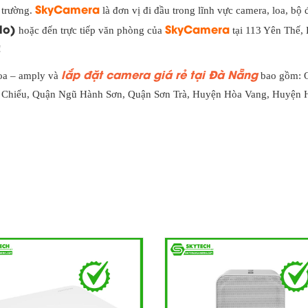
SkyCamera
 trường.
là đơn vị đi đầu trong lĩnh vực camera, loa, b
lo)
SkyCamera
hoặc đến trực tiếp văn phòng của
tại 113 Yên Thế,
!
lắp đặt camera giá rẻ tại Đà Nẵng
loa – amply và
bao gồm: 
 Chiểu, Quận Ngũ Hành Sơn, Quận Sơn Trà, Huyện Hòa Vang, Huyện