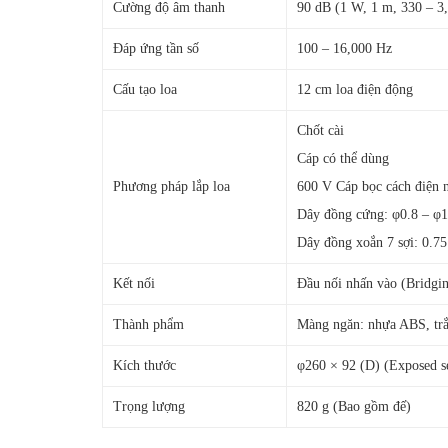
Cường độ âm thanh
90 dB (1 W, 1 m, 330 – 3
Đáp ứng tần số
100 – 16,000 Hz
Cấu tạo loa
12 cm loa điện động
Chốt cài
Cáp có thể dùng
Phương pháp lắp loa
600 V Cáp bọc cách điện 
Dây đồng cứng: φ0.8 – φ
Dây đồng xoắn 7 sợi: 0.7
Kết nối
Đầu nối nhấn vào (Bridgin
Thành phẩm
Màng ngăn: nhựa ABS, tr
Kích thước
φ260 × 92 (D) (Exposed 
Trọng lượng
820 g (Bao gồm đế)