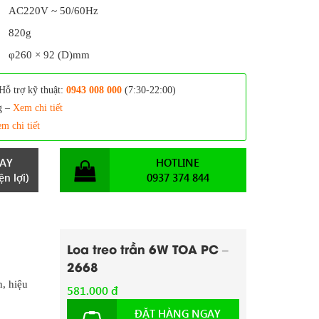
AC220V ~ 50/60Hz
820g
φ260 × 92 (D)mm
Hỗ trợ kỹ thuật:
0943 008 000
(7:30-22:00)
g –
Xem chi tiết
m chi tiết
AY
HOTLINE
n lợi)
0937 374 844
Loa treo trần 6W TOA PC –
2668
n, hiệu
581.000 đ
ĐẶT HÀNG NGAY