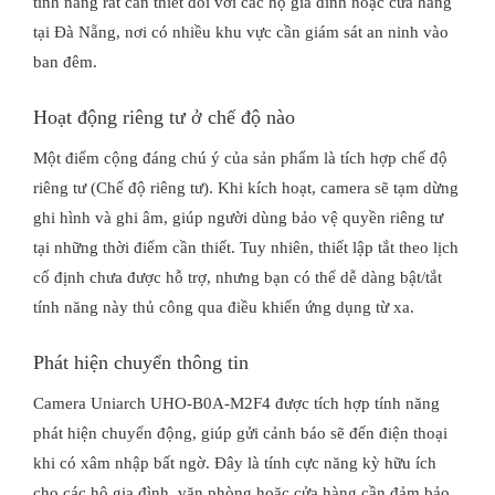
tính năng rất cần thiết đối với các hộ gia đình hoặc cửa hàng
tại Đà Nẵng, nơi có nhiều khu vực cần giám sát an ninh vào
ban đêm.
Hoạt động riêng tư ở chế độ nào
Một điểm cộng đáng chú ý của sản phẩm là tích hợp chế độ
riêng tư (Chế độ riêng tư). Khi kích hoạt, camera sẽ tạm dừng
ghi hình và ghi âm, giúp người dùng bảo vệ quyền riêng tư
tại những thời điểm cần thiết. Tuy nhiên, thiết lập tắt theo lịch
cố định chưa được hỗ trợ, nhưng bạn có thể dễ dàng bật/tắt
tính năng này thủ công qua điều khiển ứng dụng từ xa.
Phát hiện chuyển thông tin
Camera Uniarch UHO-B0A-M2F4 được tích hợp tính năng
phát hiện chuyển động, giúp gửi cảnh báo sẽ đến điện thoại
khi có xâm nhập bất ngờ. Đây là tính cực năng kỳ hữu ích
cho các hộ gia đình, văn phòng hoặc cửa hàng cần đảm bảo