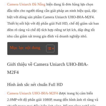
Camera Uniarch Đà Nẵng
hiện đang là đơn hàng lựa chọn
đầu tiên cho người dùng cần giải pháp an ninh hiệu quả, đặc
biệt với dòng sản phẩm Camera Uniarch UHO-B0A-M2F4.
Thiết bị nổi bật với độ phân giải Full HD, chế độ giám sát ban
đêm rõ ràng và chế độ tích hợp riêng tư lợi ích, đáp ứng tốt
nhu cầu giám sát trong gia đình và doanh nghiệp nhỏ.
Mục lục nội dung
Giới thiệu về Camera Uniarch UHO-B0A-
M2F4
Hình ảnh sắc nét chuẩn Full HD
Camera
Uniarch UHO-B0A-M2F4
được trang bị cảm biến
2.0MP với độ phân giải 1080P, mang đến hình ảnh rõ ràng và
chi tiết trong mọi điều kiện ánh sáng. Hỗ trợ công nghệ nén