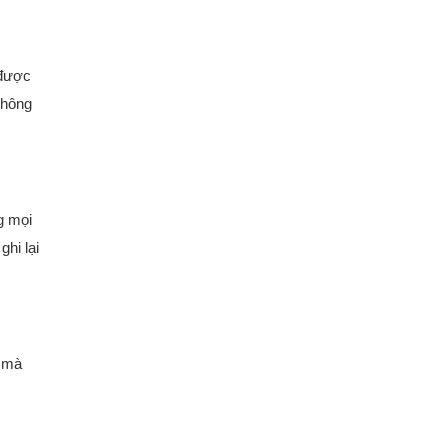
 được
không
g mọi
hi lại
o mà