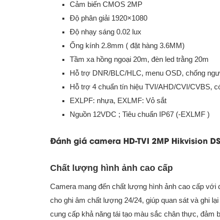
Cảm biến CMOS 2MP
Độ phân giải 1920×1080
Độ nhạy sáng 0.02 lux
Ống kính 2.8mm ( đặt hàng 3.6MM)
Tầm xa hồng ngoại 20m, đèn led trằng 20m
Hỗ trợ DNR/BLC/HLC, menu OSD, chống ng
Hỗ trợ 4 chuẩn tín hiệu TVI/AHD/CVI/CVBS, co
EXLPF: nhựa,
EXLMF: Vỏ sắt
Nguồn 12VDC ; Tiêu chuẩn IP67 (-EXLMF )
Đánh giá camera HD-TVI 2MP Hikvision D
Chất lượng hình ảnh cao cấp
Camera mang đến chất lượng hình ảnh cao cấp với độ 
cho ghi âm chất lượng 24/24, giúp quan sát và ghi 
cung cấp khả năng tái tạo màu sắc chân thực, đảm bả