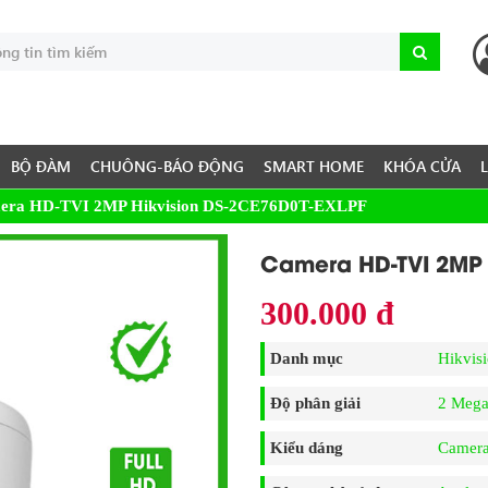
BỘ ĐÀM
CHUÔNG-BÁO ĐỘNG
SMART HOME
KHÓA CỬA
era HD-TVI 2MP Hikvision DS-2CE76D0T-EXLPF
Camera HD-TVI 2MP 
300.000 đ
Danh mục
Hikvis
Độ phân giải
2 Mega
Kiểu dáng
Camer