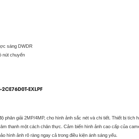
ược sáng DWDR
́ nút chuyển
S-2CE76D0T-EXLPF
phân giải 2MP/4MP, cho hình ảnh sắc nét và chi tiết. Thiết bị tích
lại âm thanh một cách chân thực. Cảm biến hình ảnh cao cấp của cam
o hình ảnh rõ ràng ngay cả trong điều kiện ánh sáng yếu.