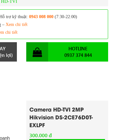
g HD-TVI
Hỗ trợ kỹ thuật:
0943 008 000
(7:30-22:00)
g –
Xem chi tiết
m chi tiết
AY
HOTLINE
n lợi)
0937 374 844
Camera HD-TVI 2MP
Hikvision DS-2CE76D0T-
EXLPF
300.000 đ
doanh