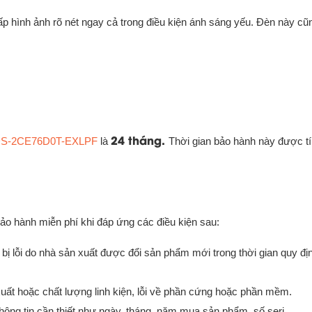
ấp hình ảnh rõ nét ngay cả trong điều kiện ánh sáng yếu. Đèn này cũ
24 tháng.
 DS-2CE76D0T-EXLPF
là
Thời gian bảo hành này được tí
ảo hành miễn phí khi đáp ứng các điều kiện sau:
ị lỗi do nhà sản xuất được đổi sản phẩm mới trong thời gian quy đị
xuất hoặc chất lượng linh kiện, lỗi về phần cứng hoặc phần mềm.
ông tin cần thiết như ngày, tháng, năm mua sản phẩm, số seri.