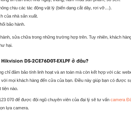
ng chịu các tác động vật lý (biến dạng cắt dây, rơi vỡ…).
h của nhà sản xuất.
hối bảo hành.
 hành, sửa chữa trong những trường hợp trên. Tuy nhiên, khách hàn
hư hại.
Hikvision DS-2CE76D0T-EXLPF ở đâu?
g chỉ đảm bảo tính linh hoạt và an toàn mà còn kết hợp với các web
tiếp với mọi khách hàng đến cửa của bạn. Điều này giúp bạn có được 
 tiện nào.
23 070 để được đội ngũ chuyên viên của đại lý sẽ tư vấn
camera Đ
họn lựa camera.