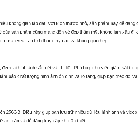
 nhiều không gian lắp đặt. Với kích thước nhỏ, sản phẩm này dễ dàng
tinh tế của sản phẩm cũng mang đến vẻ đẹp thẩm mỹ, không làm xấu đi 
ác dự án yêu cầu tính thẩm mỹ cao và không gian hẹp.
đem lại hình ảnh sắc nét và chi tiết. Phù hợp cho việc giám sát tron
ảm bảo chất lượng hình ảnh ổn định và rõ ràng, giúp bạn theo dõi và g
đến 256GB. Điều này giúp bạn lưu trữ nhiều dữ liệu hình ảnh và vide
ữ an toàn và dễ dàng truy cập khi cần thiết.