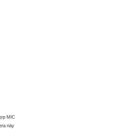
 hợp MIC
era này