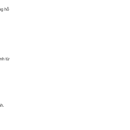
ng hỗ
nh từ
nh.