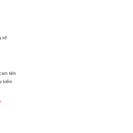
g sẽ
cam tiên
sự kiểm
à