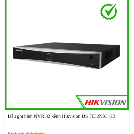
Đầu ghi hình NVR 32 kênh Hikvision DS-7632NXI-K2