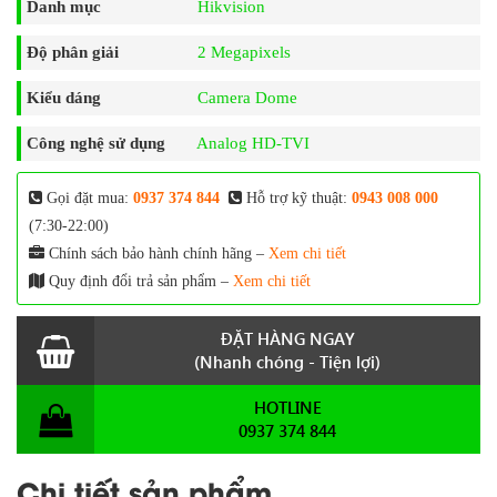
Danh mục
Hikvision
Độ phân giải
2 Megapixels
Kiểu dáng
Camera Dome
Công nghệ sử dụng
Analog HD-TVI
Gọi đặt mua:
0937 374 844
Hỗ trợ kỹ thuật:
0943 008 000
(7:30-22:00)
Chính sách bảo hành chính hãng –
Xem chi tiết
Quy định đổi trả sản phẩm –
Xem chi tiết
ĐẶT HÀNG NGAY
(Nhanh chóng - Tiện lợi)
HOTLINE
0937 374 844
Chi tiết sản phẩm