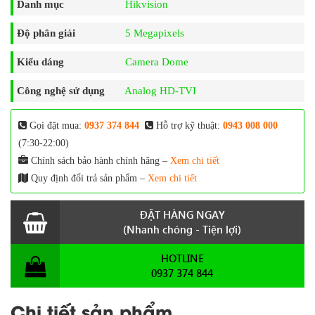
Danh mục
Hikvision
Độ phân giải
5 Megapixels
Kiểu dáng
Camera Dome
Công nghệ sử dụng
Analog HD-TVI
Gọi đặt mua:
0937 374 844
Hỗ trợ kỹ thuật:
0943 008 000
(7:30-22:00)
Chính sách bảo hành chính hãng –
Xem chi tiết
Quy định đổi trả sản phẩm –
Xem chi tiết
ĐẶT HÀNG NGAY
(Nhanh chóng - Tiện lợi)
HOTLINE
0937 374 844
Chi tiết sản phẩm