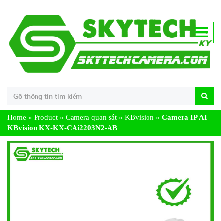
Home
»
Product
»
Camera quan sát
»
KBvision
»
Camera IP AI
KBvision KX-KX-CAi2203N2-AB