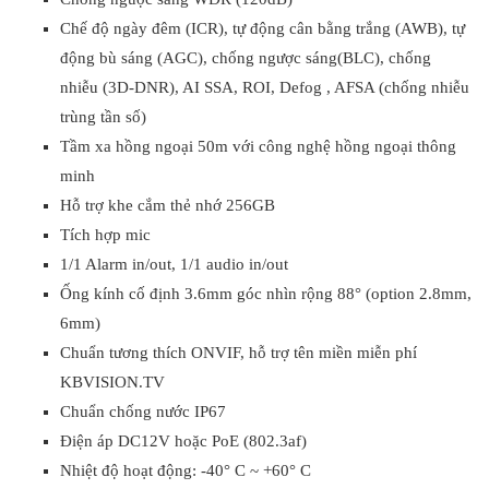
Chế độ ngày đêm (ICR), tự động cân bằng trắng (AWB), tự
động bù sáng (AGC), chống ngược sáng(BLC), chống
nhiễu (3D-DNR), AI SSA, ROI, Defog , AFSA (chống nhiễu
trùng tần số)
Tầm xa hồng ngoại 50m với công nghệ hồng ngoại thông
minh
Hỗ trợ khe cắm thẻ nhớ 256GB
Tích hợp mic
1/1 Alarm in/out, 1/1 audio in/out
Ống kính cố định 3.6mm góc nhìn rộng 88° (option 2.8mm,
6mm)
Chuẩn tương thích ONVIF, hỗ trợ tên miền miễn phí
KBVISION.TV
Chuẩn chống nước IP67
Điện áp DC12V hoặc PoE (802.3af)
Nhiệt độ hoạt động: -40° C ~ +60° C