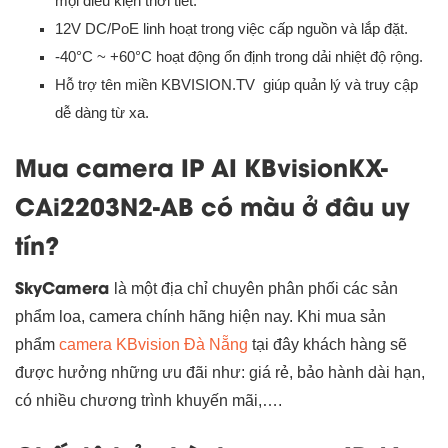
mọi điều kiện thời tiết.
12V DC/PoE linh hoạt trong việc cấp nguồn và lắp đặt.
-40°C ~ +60°C hoạt động ổn định trong dải nhiệt độ rộng.
Hỗ trợ tên miền KBVISION.TV giúp quản lý và truy cập
dễ dàng từ xa.
Mua camera IP AI KBvisionKX-
CAi2203N2-AB có màu ở đâu uy
tín?
SkyCamera
là một địa chỉ chuyên phân phối các sản
phẩm loa, camera chính hãng hiện nay. Khi mua sản
phẩm
camera KBvision Đà Nẵng
tại đây khách hàng sẽ
được hưởng những ưu đãi như: giá rẻ, bảo hành dài hạn,
có nhiều chương trình khuyến mãi,….