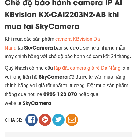
Chế độ bảo hành camera IP AI
KBvision KX-CAi2203N2-AB khi
mua tại SkyCamera
Khi mua các sản phẩm
camera KBvision Da
SkyCamera
Nang
tại
bạn sẽ được sở hữu những mẫu
máy chính hãng với chế độ bảo hành có cam kết 24 tháng.
Quý khách có nhu cầu
lắp đặt camera giá rẻ Đà Nẵng
, xin
SkyCamera
vui lòng liên hệ
để được tư vấn mua hàng
chính hãng với giá tốt nhất thị trường. Đặt mua sản phẩm
0905 123 070
thông qua hotline
hoặc qua
SkyCamera
website
CHIA SẺ: