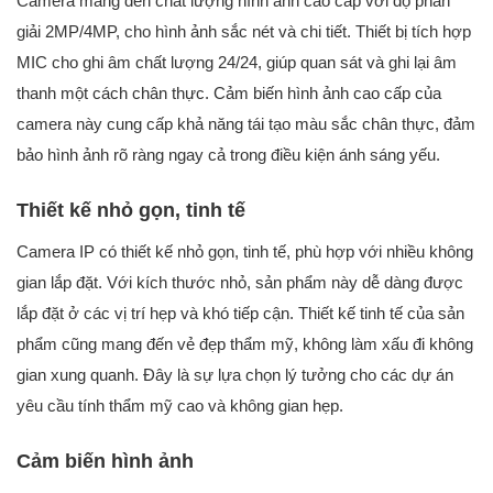
Camera mang đến chất lượng hình ảnh cao cấp với độ phân
giải 2MP/4MP, cho hình ảnh sắc nét và chi tiết. Thiết bị tích hợp
MIC cho ghi âm chất lượng 24/24, giúp quan sát và ghi lại âm
thanh một cách chân thực. Cảm biến hình ảnh cao cấp của
camera này cung cấp khả năng tái tạo màu sắc chân thực, đảm
bảo hình ảnh rõ ràng ngay cả trong điều kiện ánh sáng yếu.
Thiết kế nhỏ gọn, tinh tế
Camera IP có thiết kế nhỏ gọn, tinh tế, phù hợp với nhiều không
gian lắp đặt. Với kích thước nhỏ, sản phẩm này dễ dàng được
lắp đặt ở các vị trí hẹp và khó tiếp cận. Thiết kế tinh tế của sản
phẩm cũng mang đến vẻ đẹp thẩm mỹ, không làm xấu đi không
gian xung quanh. Đây là sự lựa chọn lý tưởng cho các dự án
yêu cầu tính thẩm mỹ cao và không gian hẹp.
Cảm biến hình ảnh