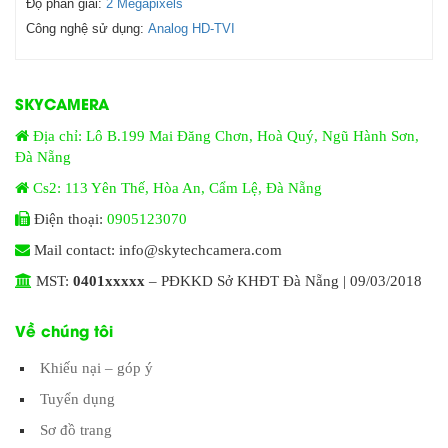
Độ phân giải:
2 Megapixels
Công nghệ sử dụng:
Analog HD-TVI
SKYCAMERA
Địa chỉ: Lô B.199 Mai Đăng Chơn, Hoà Quý, Ngũ Hành Sơn,
Đà Nẵng
Cs2: 113 Yên Thế, Hòa An, Cẩm Lệ, Đà Nẵng
Điện thoại:
0905123070
Mail contact: info@skytechcamera.com
MST:
0401xxxxx
– PĐKKD Sở KHĐT Đà Nẵng | 09/03/2018
Về chúng tôi
Khiếu nại – góp ý
Tuyển dụng
Sơ đồ trang