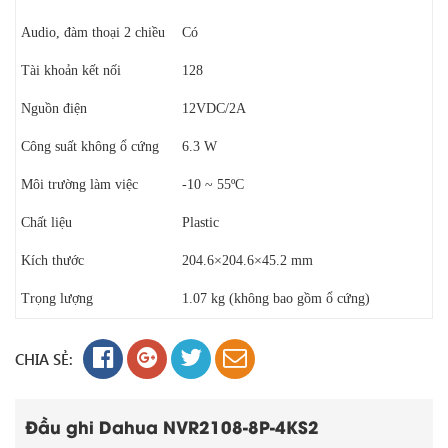
Audio, đàm thoại 2 chiều
Có
Tài khoản kết nối
128
Nguồn điện
12VDC/2A
Công suất không ổ cứng
6.3 W
Môi trường làm việc
-10 ~ 55ºC
Chất liệu
Plastic
Kích thước
204.6×204.6×45.2 mm
Trọng lượng
1.07 kg (không bao gồm ổ cứng)
CHIA SẺ:
Đầu ghi Dahua NVR2108-8P-4KS2