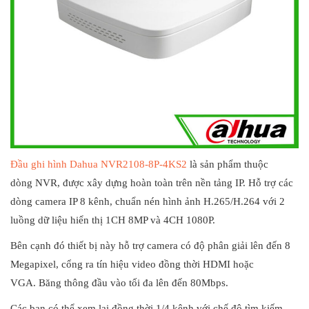
Đầu ghi hình Dahua NVR2108-8P-4KS2
là sản phẩm thuộc
dòng NVR, được xây dựng hoàn toàn trên nền tảng IP. Hỗ trợ các
dòng camera IP 8 kênh, chuẩn nén hình ảnh H.265/H.264 với 2
luồng dữ liệu hiển thị 1CH 8MP và 4CH 1080P.
Bên cạnh đó thiết bị này hỗ trợ camera có độ phân giải lên đến 8
Megapixel, cổng ra tín hiệu video đồng thời HDMI hoặc
VGA. Băng thông đầu vào tối đa lên đến 80Mbps.
Các bạn có thể xem lại đồng thời 1/4 kênh với chế độ tìm kiếm