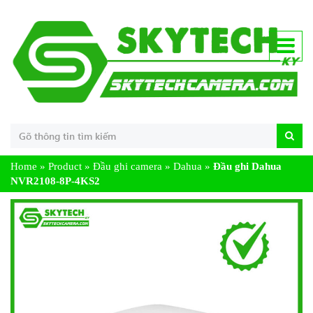
Home
»
Product
»
Đầu ghi camera
»
Dahua
»
Đầu ghi Dahua
NVR2108-8P-4KS2