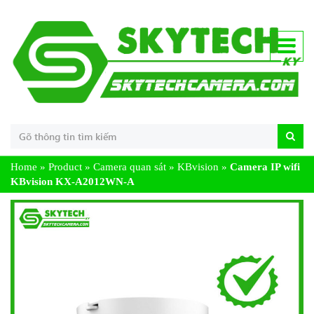
Home
»
Product
»
Camera quan sát
»
KBvision
»
Camera IP wifi
KBvision KX-A2012WN-A