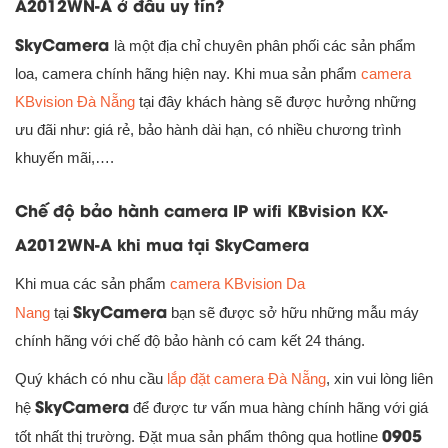
A2012WN-A ở đâu uy tín?
SkyCamera
là một địa chỉ chuyên phân phối các sản phẩm
loa, camera chính hãng hiện nay. Khi mua sản phẩm
camera
KBvision Đà Nẵng
tại đây khách hàng sẽ được hưởng những
ưu đãi như: giá rẻ, bảo hành dài hạn, có nhiều chương trình
khuyến mãi,….
Chế độ bảo hành camera IP wifi KBvision KX-
A2012WN-A khi mua tại SkyCamera
Khi mua các sản phẩm
camera KBvision Da
SkyCamera
Nang
tại
bạn sẽ được sở hữu những mẫu máy
chính hãng với chế độ bảo hành có cam kết 24 tháng.
Quý khách có nhu cầu
lắp đặt camera Đà Nẵng
, xin vui lòng liên
SkyCamera
hệ
để được tư vấn mua hàng chính hãng với giá
0905
tốt nhất thị trường. Đặt mua sản phẩm thông qua hotline