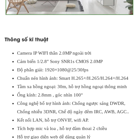
Thông số kĩ thuật
Camera IP WIFI thân 2.0MP ngoài trời
Cảm biến 1/2.8″ Sony SNR1s CMOS 2.0MP
Độ phân giải: 1920×1080@25/30fps
Chuẩn nén hình ảnh: Smart H.265+/H.265/H.264+/H.264
Tầm xa hồng ngoại: 30m, hỗ trợ hồng ngoại thông minh
Ống kính: 2.8mm , góc nhìn 100°
Công nghệ bổ trợ hình ảnh: Chống ngược sáng DWDR,
Chống nhiễu 3DNR, Chế độ ngày đêm IRC, AWB, AGC..
Kết nối LAN, hỗ trợ ONVIF, wifi AP.
Tích hợp mic và loa , hỗ trợ đàm thoai 2 chiều
Hỗ trợ giao diện web dễ dàng quản lý