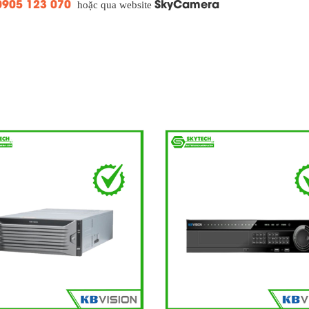
0905 123 070
SkyCamera
hoặc qua website