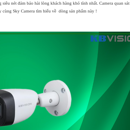
iêu nét đảm bảo hài lòng khách hàng khó tính nhất. Camera quan sát
ãy cùng Sky Camera tìm hiểu về dòng sản phẩm này !