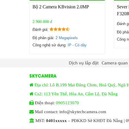
Bộ 2 Camera KBvision 2.0MP
Sever 
F320
2.900.000 đ
Đánh g
Đánh giá:
Độ phâ
Độ phân giải:
2 Megapixels
Công n
Công nghệ sử dụng:
IP - Có dây
Dịch vụ lắp đặt
Camera quan 
SKYCAMERA
Địa chỉ: Lô B.199 Mai Đăng Chơn, Hoà Quý, Ngũ 
Cs2: 113 Yên Thế, Hòa An, Cẩm Lệ, Đà Nẵng
Điện thoại:
0905123070
Mail contact: info@skytechcamera.com
MST:
0401xxxxx
– PĐKKD Sở KHĐT Đà Nẵng | 09