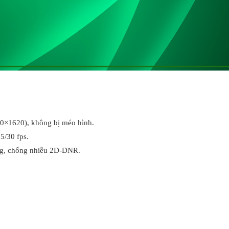
80×1620), không bị méo hình.
/30 fps.
áng, chống nhiễu 2D-DNR.