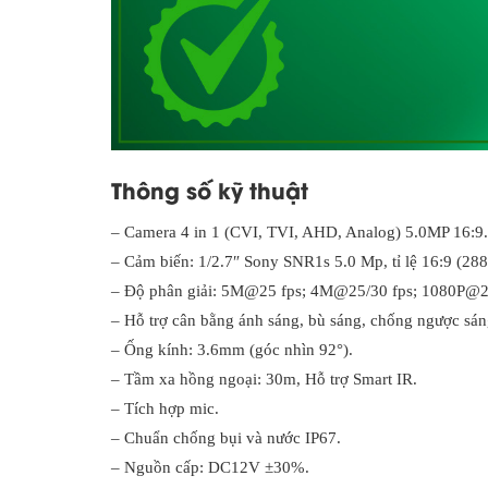
Thông số kỹ thuật
– Camera 4 in 1 (CVI, TVI, AHD, Analog) 5.0MP 16:9.
– Cảm biến: 1/2.7″ Sony SNR1s 5.0 Mp, tỉ lệ 16:9 (28
– Độ phân giải: 5M@25 fps; 4M@25/30 fps; 1080P@25
– Hỗ trợ cân bằng ánh sáng, bù sáng, chống ngược s
– Ống kính: 3.6mm (góc nhìn 92°).
– Tầm xa hồng ngoại: 30m, Hỗ trợ Smart IR.
– Tích hợp mic.
– Chuẩn chống bụi và nước IP67.
– Nguồn cấp: DC12V ±30%.