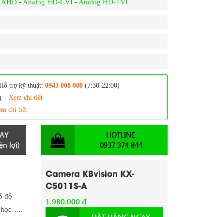
g AHD
-
Analog HD-CVI
-
Analog HD-TVI
Hỗ trợ kỹ thuật:
0943 008 000
(7:30-22:00)
g –
Xem chi tiết
m chi tiết
AY
HOTLINE
n lợi)
0937 374 844
Camera KBvision KX-
C5011S-A
ó độ
1.980.000 đ
g học…..