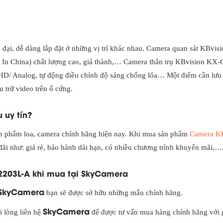
ại, dễ dàng lắp đặt ở những vị trí khác nhau. Camera quan sát KBvis
In China) chất lượng cao, giá thành,… Camera thân trụ KBvision KX
D/ Analog, tự động điều chỉnh độ sáng chống lóa… Một điểm cần lưu 
 trữ video trên ổ cứng.
 uy tín?
sản phẩm loa, camera chính hãng hiện nay. Khi mua sản phẩm
Camera KB
ãi như: giá rẻ, bảo hành dài hạn, có nhiều chương trình khuyến mãi,…
2203L-A khi mua tại SkyCamera
SkyCamera
bạn sẽ được sở hữu những mẫu chính hãng.
SkyCamera
ui lòng liên hệ
để được tư vấn mua hàng chính hãng với g