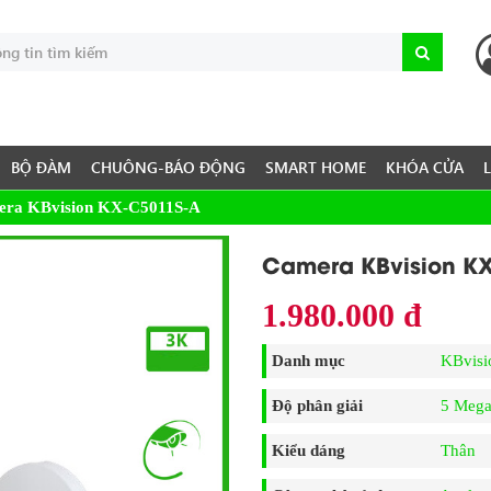
BỘ ĐÀM
CHUÔNG-BÁO ĐỘNG
SMART HOME
KHÓA CỬA
ra KBvision KX-C5011S-A
Camera KBvision K
1.980.000 đ
Danh mục
KBvisi
Độ phân giải
5 Mega
Kiểu dáng
Thân