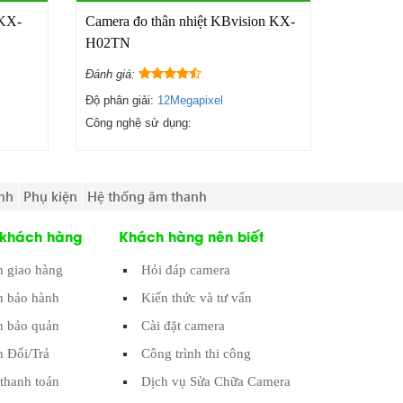
 KX-
Camera đo thân nhiệt KBvision KX-
H02TN
Đánh giá:
Độ phân giải:
12Megapixel
Công nghệ sử dụng:
nh
Phụ kiện
Hệ thống âm thanh
 khách hàng
Khách hàng nên biết
h giao hàng
Hỏi đáp camera
h bảo hành
Kiến thức và tư vấn
 bảo quản
Cài đặt camera
h Đổi/Trả
Công trình thi công
thanh toán
Dịch vụ Sửa Chữa Camera