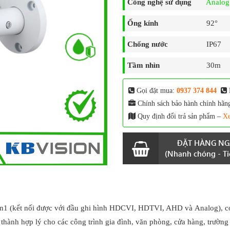
Công nghệ sử dụng
Analo
Ống kính
92°
Chống nước
IP67
Tầm nhìn
30m
Gọi đặt mua:
0937 374 844
Chính sách bảo hành chính hãn
Quy định đổi trả sản phẩm –
Xe
ĐẶT HÀNG NG
(Nhanh chóng - Tiệ
in1 (kết nối được với đầu ghi hình HDCVI, HDTVI, AHD và Analog), c
 thành hợp lý cho các công trình gia đình, văn phòng, cửa hàng, trườn