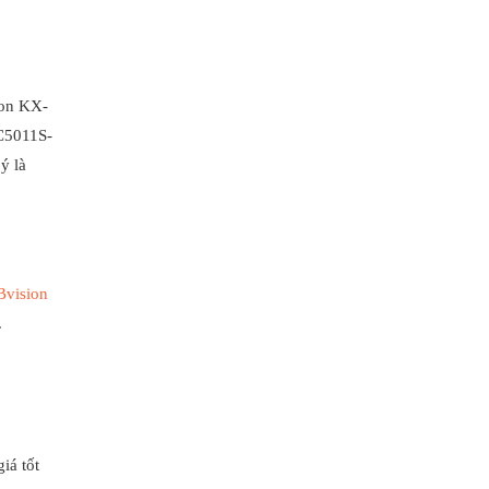
ion KX-
-C5011S-
ý là
vision
.
iá tốt