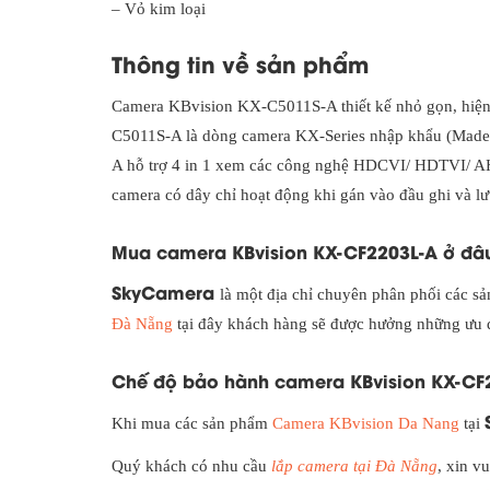
– Vỏ kim loại
Thông tin về sản phẩm
Camera KBvision KX-C5011S-A thiết kế nhỏ gọn, hiện đ
C5011S-A là dòng camera KX-Series nhập khẩu (Made 
A hỗ trợ 4 in 1 xem các công nghệ HDCVI/ HDTVI/ AH
camera có dây chỉ hoạt động khi gán vào đầu ghi và lưu
Mua camera KBvision KX-CF2203L-A ở đâu
SkyCamera
là một địa chỉ chuyên phân phối các 
Đà Nẵng
tại đây khách hàng sẽ được hưởng những ưu đ
Chế độ bảo hành camera KBvision KX-CF
Khi mua các sản phẩm
Camera KBvision Da Nang
tại
Quý khách có nhu cầu
lắp camera tại Đà Nẵng
, xin v