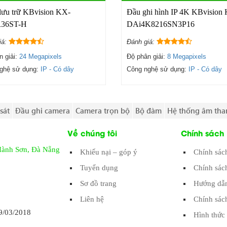
lưu trữ KBvision KX-
Đầu ghi hình IP 4K KBvision
R36ST-H
DAi4K8216SN3P16
iá:
Đánh giá:
n giải:
24 Megapixels
Độ phân giải:
8 Megapixels
ghệ sử dụng:
IP - Có dây
Công nghệ sử dụng:
IP - Có dây
sát
Đầu ghi camera
Camera trọn bộ
Bộ đàm
Hệ thống âm tha
Về chúng tôi
Chính sách
Hành Sơn, Đà Nẵng
Khiếu nại – góp ý
Chính sác
Tuyển dụng
Chính sác
Sơ đồ trang
Hướng dẫn
Liên hệ
Chính sác
/03/2018
Hình thức 