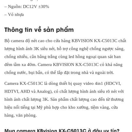
– Nguồn: DC12V ±30%
– Vỏ nhựa
Thông tin về sản phẩm
Bộ camera độ nét cao cho cửa hàng KBVISION KX-C5013C chất
lượng hình ảnh 3K siêu nét, hỗ trợ công nghệ chống ngược sáng,
chống nhiễu, cân bằng trắng cùng led hồng ngoại quan sát ban
đêm tầm xa 40m. Camera KBVISION KX-C5013C có khả năng
chống nước, bụi bẩn, có thể lắp đặt trong nhà và ngoài trời.
Camera KX-C5013C là dòng thiết bị quay video 4in1 (HDCVI,
HDTVI, AHD và Analog), có chất lượng hình ảnh siêu rõ nét với
hình ảnh chất lượng 3K. Sản phẩm chất lượng cao đến từ thương
hiệu nổi tiếng tại Mỹ phù hợp cho kho xưởng, tiệm vàng, cửa
hàng, văn phòng.
Mua camera KBvision KX-C5013C ở đâu uy tín?