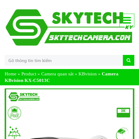
Home
»
Product
»
Camera quan sát
»
KBvision
»
Camera
KBvision KX-C5013C