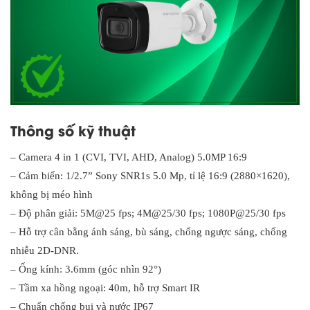
Thông số kỹ thuật
– Camera 4 in 1 (CVI, TVI, AHD, Analog) 5.0MP 16:9
– Cảm biến: 1/2.7” Sony SNR1s 5.0 Mp, tỉ lệ 16:9 (2880×1620),
không bị méo hình
– Độ phân giải: 5M@25 fps; 4M@25/30 fps; 1080P@25/30 fps
– Hỗ trợ cân bằng ánh sáng, bù sáng, chống ngược sáng, chống
nhiễu 2D-DNR.
– Ống kính: 3.6mm (góc nhìn 92°)
– Tầm xa hồng ngoại: 40m, hỗ trợ Smart IR
– Chuẩn chống bụi và nước IP67